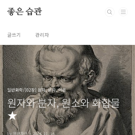
본문 바로가기
좋은 습관
글쓰기
관리자
일반화학/[02장] 원자, 분자, 이온
원자와 분자, 원소와 화합물
★
by 영원파란
2014. 11. 14.