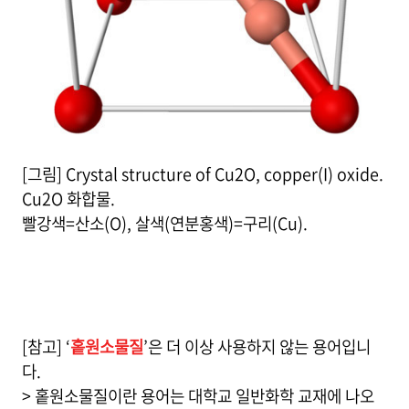
[그림] Crystal structure of Cu2O, copper(I) oxide.
Cu2O 화합물.
빨강색=산소(O), 살색(연분홍색)=구리(Cu).
[참고] ‘
홑원소물질
’은 더 이상 사용하지 않는 용어입니
다.
> 홑원소물질이란 용어는 대학교 일반화학 교재에 나오