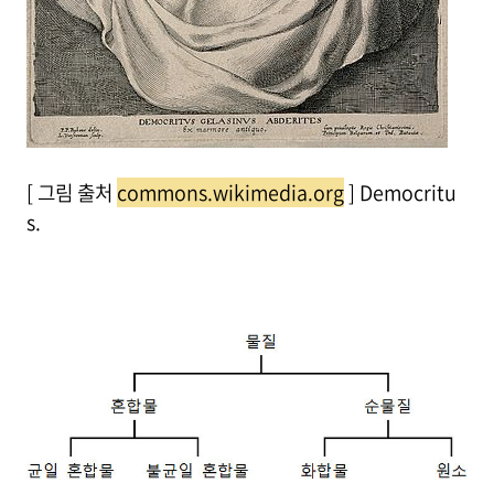
[ 그림 출처
commons.wikimedia.org
] Democritu
s.