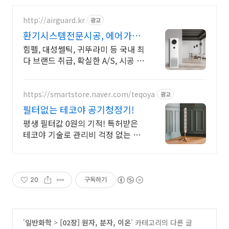
http://airguard.kr
광고
환기시스템전문시공, 에어가드
국내 최다 브랜드 취급
힘펠, 대성쎌틱, 귀뚜라미 등 국내 최
다 브랜드 취급, 확실한 A/S, 시공 전
문
https://smartstore.naver.com/teqoya
광고
필터없는 테코야 공기청정기!
평생 필터값 0원의 기적! 특허받은
테코야 기술로 관리비 걱정 없는 맑
은 공기
20
구독하기
'
일반화학
>
[02장] 원자, 분자, 이온
' 카테고리의 다른 글