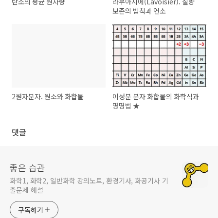
탄소의 평균 원자량
라부아지에(Lavoisier). 질량
보존의 법칙과 연소
2원자분자. 원소와 화합물
이성분 분자 화합물의 화학식과
명명법 ★
댓글
좋은 습관
화학1, 화학2, 일반화학 강의노트, 환경기사, 화공기사 기
출문제 해설
구독하기