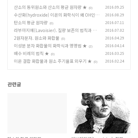
산소의 동위원소와 산소의 평균 원자량 ★
2016.09.25
(0)
수산화(hydroxide) 이온의 화학식이 왜 OH인가
2016.08.29
요? HO로 쓰면 안 되나요?
탄소의 평균 원자량
2016.07.11
(1)
(0)
라부아지에(Lavoisier). 질량 보존의 법칙과 연
2016.07.02
소
2원자분자. 원소와 화합물
2016.04.29
(2)
(0)
이성분 분자 화합물의 화학식과 명명법 ★
2016.04.14
(2)
배수 비례의 법칙 ★
2016.03.25
(0)
이온 결합 화합물과 원소 주기율표 외우기 ★
2016.02.24
(0)
관련글