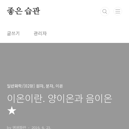
본문 바로가기
좋은 습관
글쓰기
관리자
일반화학/[02장] 원자, 분자, 이온
이온이란. 양이온과 음이온
★
by 영원파란
2016. 6. 23.