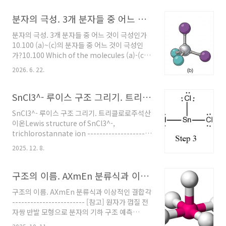
기하 구조 예측 (3)[
https://ywpop.tistory.com/2574 ] “다른
분자의 극성. 3개 분자들 중 어느 것이 극성인가
색깔의 공 = 다른 원자” 이고,“다른 원자끼리 결
분자의 극성. 3개 분자들 중 어느 것이 극성인가
합 = 극성 결합” 인데,각 극성 결합의 쌍극자 모멘
10.100 (a)~(c)의 분자들 중 어느 것이 극성인
트가서로 상쇄된다면, 즉서로 반대 방향으로 대
가?10.100 Which of the molecules (a)-(c)
칭 구조이면,분자는 무극성.그렇지 않다면 분자
are polar? ------------------------ [참고] 원
는 극성. (그림 a) 극성예) HCN( 참고 http..
2026. 6. 22.
자가 껍질 전자쌍 반발 모형으로 분자의 기하 구
조 예측 (3)[
https://ywpop.tistory.com/2574 ] “다른
SnCl3^- 루이스 구조 그리기. 트리클로로주석산 이온
색깔의 공 = 다른 원자” 이고,“다른 원자끼리 결
SnCl3^- 루이스 구조 그리기. 트리클로로주석산
합 = 극성 결합” 인데,각 극성 결합의 쌍극자 모멘
이온Lewis structure of SnCl3^-,
트가서로 상쇄된다면, 즉서로 반대 방향으로 대
trichlorostannate ion ---------------------
칭 구조이면,분자는 무극성.그렇지 않다면 분자
--- [참고] 루이스 구조 그리기[
는 극성. (그림 a) 극성예) ClF5( 참고
2025. 12. 8.
https://ywpop.tistory.com/6302 ] [1단계]
https://ywpop.tistory...
각 원자의 원자가전자 수의 합을 구한다.( ② 음
이온이면, 전하 수만큼 더한다. ) SnCl3^- = (Sn)
구조의 이름. AXmEn 분류식과 이상적인 결합각
+ 3(Cl) + (e^-)= (4) + 3(7) + (1) = 26 [2단계]
구조의 이름. AXmEn 분류식과 이상적인 결합각
화합물의 기본 골격 구조를 그린다.( 단일결합 수
------------------------ [참고] 원자가 껍질 전
만큼 전자 수를 뺀다. ) [아래 Step 2 참고]26 –
자쌍 반발 모형으로 분자의 기하 구조 예측
3(2) = 20 [3단계] 주위 원자들이 팔전자 규칙에
(1)Valence Shell Electron Pair Repulsion,
맞도록 ..