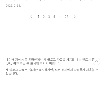
MO Diagrams of H2[ https://ywpop.tistory.com/7353 ]
2025. 2. 18.
상자기성 분자---> 분자 오비탈에 홀전자가 존재하는 분자 답:
a. B2 [키워드] 상자기성 분자 기준, 상자기성 기준
1
2
3
4
···
23
네이버 지식iN 등 온라인에서 제 블로그 자료를 사용할 때는 반드시 출처
(URL 링크 주소)를 표시해 주시기 바랍니다.
제 블로그 자료는, 출처만 표시하시면, 모든 매체에서 자유롭게 사용할 수
있습니다.