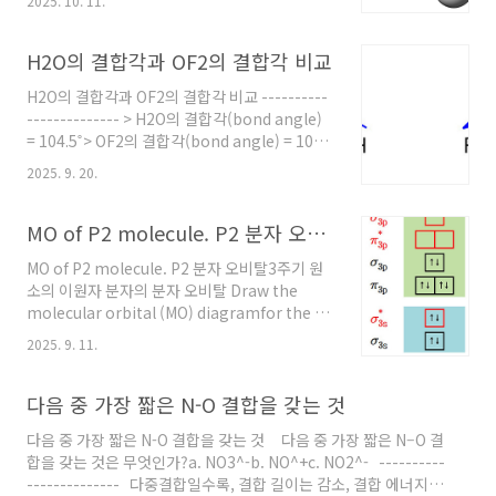
2025. 10. 11.
VSEPR[ https://ywpop.tistory.com/2571
] [참고] 전자영역 입체수 비공유전자쌍 기하구
조. ABx ABxEy[
H2O의 결합각과 OF2의 결합각 비교
https://ywpop.tistory.com/23782 ] [1] 사
H2O의 결합각과 OF2의 결합각 비교 ----------
각뿔형. Square pyramidal > AX5E1> 90˚ 이
-------------- > H2O의 결합각(bond angle)
하> 예: ClF5( 참고
= 104.5˚> OF2의 결합각(bond angle) = 103˚
https://ywpop.tistory.com/11411 ) [2] T-
[H2O의 결합각]“O의 전기음성도 > H의 전기음
형(T자형). T-shaped > A..
2025. 9. 20.
성도”이므로,( 참고: 전기음성도
https://ywpop.tistory.com/2567 ) O–H 결
합의 전자 밀도는O쪽으로 치우진다.---> O의 결
MO of P2 molecule. P2 분자 오비탈
합 전자쌍 사이의 반발력 증가.---> 결합각 증가.
MO of P2 molecule. P2 분자 오비탈3주기 원
[OF2의 결합각]“O의 전기음성도 ”이므로, O–F
소의 이원자 분자의 분자 오비탈 Draw the
결합의 전자 밀도는F쪽으로 치우진다.---> O의
molecular orbital (MO) diagramfor the P2
결합 전자쌍 사이의 반발력 감소.---> 결합각 감
molecule. ------------------------ [참고] 분
소. [그림] H2O와 OF2의 쌍극자 모..
2025. 9. 11.
자 오비탈 (Molecular Orbital, MO) 이론[
https://ywpop.tistory.com/6048 ] P는 5A
족 (15족) 원소이므로,원자가 전자 수 = 5개.--->
다음 중 가장 짧은 N-O 결합을 갖는 것
P2 분자이므로,총 10개의 전자를 분자 오비탈에
다음 중 가장 짧은 N-O 결합을 갖는 것 다음 중 가장 짧은 N–O 결
배치하면 된다. P2 has 10 valence
합을 갖는 것은 무엇인가?a. NO3^-b. NO^+c. NO2^- ----------
electrons(5 from each phosphorus
-------------- 다중결합일수록, 결합 길이는 감소, 결합 에너지는
atom). [그림] MO diagram of P2 mo..