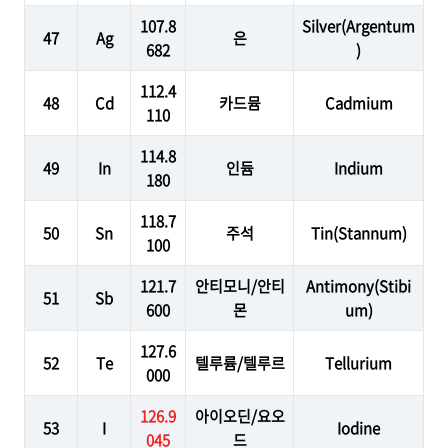
107.8
Silver(Argentum
47
Ag
은
682
)
112.4
48
Cd
카드뮴
Cadmium
110
114.8
49
In
인듐
Indium
180
118.7
50
Sn
주석
Tin(Stannum)
100
121.7
안티모니/안티
Antimony(Stibi
51
Sb
600
몬
um)
127.6
52
Te
텔루륨/텔루르
Tellurium
000
126.9
아이오딘/요오
53
I
Iodine
045
드