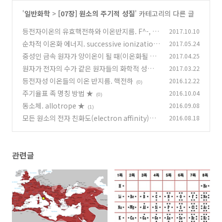
'
일반화학
>
[07장] 원소의 주기적 성질
' 카테고리의 다른 글
등전자이온의 유효핵전하와 이온반지름. F^-, O
2017.10.10
^2- and N^3-
순차적 이온화 에너지. successive ionization
2017.05.24
(1)
energy ★
중성인 금속 원자가 양이온이 될 때(이온화될 때)
2017.04.25
(0)
원자가 전자의 수가 같은 원자들의 화학적 성질이
2017.03.22
(0)
유사(비슷)한 이유 ★
등전자성 이온들의 이온 반지름. 핵전하
2016.12.22
(1)
(0)
주기율표 족 명칭 방법 ★
2016.10.04
(0)
동소체. allotrope ★
2016.09.08
(1)
모든 원소의 전자 친화도(electron affinity)는
2016.08.18
항상 +값일까?
(4)
관련글