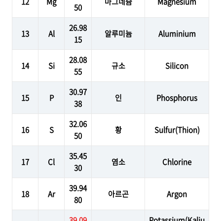
12
Mg
마그네슘
Magnesium
50
26.98
13
Al
알루미늄
Aluminium
15
28.08
14
Si
규소
Silicon
55
30.97
15
P
인
Phosphorus
38
32.06
16
S
황
Sulfur(Thion)
50
35.45
17
Cl
염소
Chlorine
30
39.94
18
Ar
아르곤
Argon
80
39.09
Potassium(Kaliu