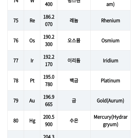
74
W
텅스텐
400
am)
186.2
75
Re
레늄
Rhenium
070
190.2
76
Os
오스뮴
Osmium
300
192.2
77
Ir
이리듐
Iridium
170
195.0
78
Pt
백금
Platinum
780
196.9
79
Au
금
Gold(Aurum)
665
200.5
Mercury(Hydrar
80
Hg
수은
900
gryum)
204.3