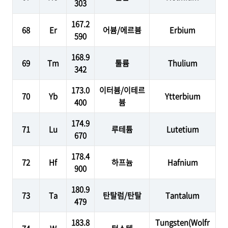
303
167.2
68
Er
어븀/에르븀
Erbium
590
168.9
69
Tm
툴륨
Thulium
342
173.0
이터븀/이테르
70
Yb
Ytterbium
400
븀
174.9
71
Lu
루테튬
Lutetium
670
178.4
72
Hf
하프늄
Hafnium
900
180.9
73
Ta
탄탈럼/탄탈
Tantalum
479
183.8
Tungsten(Wolfr