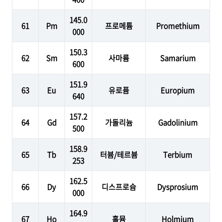
145.0
61
Pm
프로메튬
Promethium
000
150.3
62
Sm
사마륨
Samarium
600
151.9
63
Eu
유로퓸
Europium
640
157.2
64
Gd
가돌리늄
Gadolinium
500
158.9
65
Tb
터븀/테르븀
Terbium
253
162.5
66
Dy
디스프로슘
Dysprosium
000
164.9
67
Ho
홀뮴
Holmium