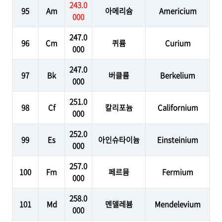
243.0
95
Am
아메리슘
Americium
000
247.0
96
Cm
퀴륨
Curium
000
247.0
97
Bk
버클륨
Berkelium
000
251.0
98
Cf
칼리포늄
Californium
000
252.0
99
Es
아인슈타이늄
Einsteinium
000
257.0
100
Fm
페르뮴
Fermium
000
258.0
101
Md
멘델레븀
Mendelevium
000