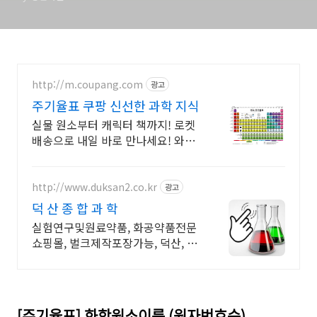
http://m.coupang.com
광고
주기율표 쿠팡 신선한 과학 지식
실물 원소부터 캐릭터 책까지! 로켓
배송으로 내일 바로 만나세요! 와우
회원 무료배송, 30일 반품! 우리 아
이 과학 학습 준비 끝!
http://www.duksan2.co.kr
광고
덕 산 종 합 과 학
실험연구및원료약품, 화공약품전문
쇼핑몰, 벌크제작포장가능, 덕산, 대
정, 준세이
[주기율표] 화학원소이름 (원자번호순)