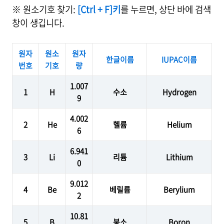
※ 원소기호 찾기:
[Ctrl + F]키
를 누르면, 상단 바에 검색
창이 생깁니다.
원자
원소
원자
한글이름
IUPAC이름
번호
기호
량
1.007
1
H
수소
Hydrogen
9
4.002
2
He
헬륨
Helium
6
6.941
3
Li
리튬
Lithium
0
9.012
4
Be
베릴륨
Berylium
2
10.81
5
B
붕소
Boron