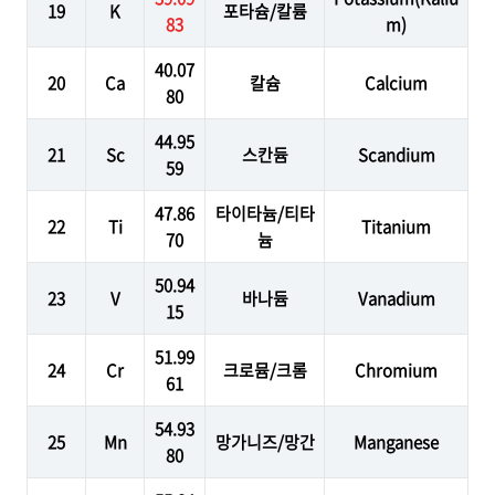
19
K
포타슘/칼륨
83
m)
40.07
20
Ca
칼슘
Calcium
80
44.95
21
Sc
스칸듐
Scandium
59
47.86
타이타늄/티타
22
Ti
Titanium
70
늄
50.94
23
V
바나듐
Vanadium
15
51.99
24
Cr
크로뮴/크롬
Chromium
61
54.93
25
Mn
망가니즈/망간
Manganese
80