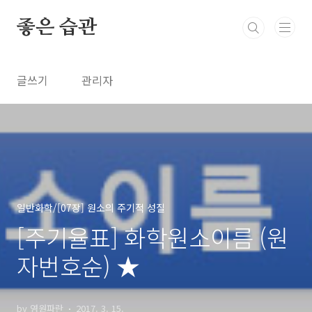
본문 바로가기
좋은 습관
글쓰기
관리자
일반화학/[07장] 원소의 주기적 성질
[주기율표] 화학원소이름 (원
자번호순) ★
by 영원파란
2017. 3. 15.