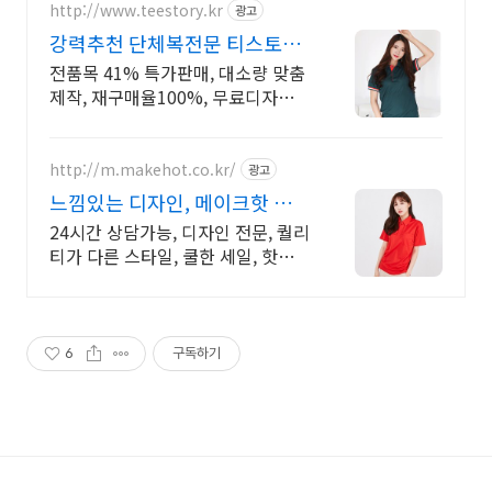
http://www.teestory.kr
광고
강력추천 단체복전문 티스토리
전품목 41% 특가세일
전품목 41% 특가판매, 대소량 맞춤
제작, 재구매율100%, 무료디자인,
신속제작
http://m.makehot.co.kr/
광고
느낌있는 디자인, 메이크핫 차별
화되고 세련된 디자인!
24시간 상담가능, 디자인 전문, 퀄리
티가 다른 스타일, 쿨한 세일, 핫한
디자인
6
구독하기