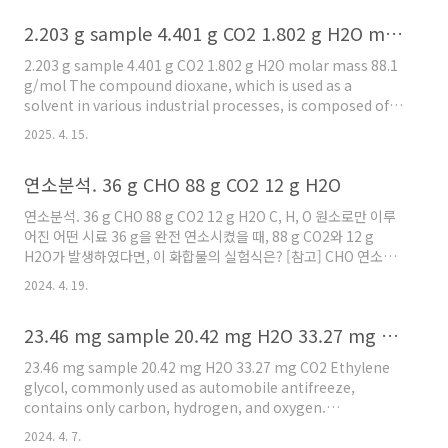
K의 몰질량(원자량) = 39.10 g/mol 이므로,56.58 g / (39.10
2.203 g sample 4.401 g CO2 1.802 g H2O molar mass 88.1 g/mol
g/mol)= 1.4471 mol K( 참고
https://ywpop.tistory.com/7738 ) 8.68 / 12.01 = 0.7227
2.203 g sample 4.401 g CO2 1.802 g H2O molar mass 88.1
mol C 34.73 ..
g/mol The compound dioxane, which is used as a
solvent in various industrial processes, is composed of
C, H, and O atoms.Combustion of a 2.203 g sample of
2025. 4. 15.
this compound produces 4.401 g CO2 and 1.802 g H2O.A
separate experiment shows that it has a molar mass of
연소분석. 36 g CHO 88 g CO2 12 g H2O
88.1 g/mol.Which of the following is the correct
molecular formula for dioxa..
연소분석. 36 g CHO 88 g CO2 12 g H2O C, H, O 원소로만 이루
어진 어떤 시료 36 g을 완전 연소시켰을 때, 88 g CO2와 12 g
H2O가 발생하였다면, 이 화합물의 실험식은? [참고] CHO 연소분
석 [ https://ywpop.tistory.com/2854 ] [참고] 연소분석. 23
2024. 4. 19.
g CHO 22 g CO2 9 g H2O [
https://ywpop.tistory.com/10601 ] 1) 각 원자의 질량 계산 >
23.46 mg sample 20.42 mg H2O 33.27 mg CO2
C의 질량 = 88 g × (12 / 44) = 24 g > H의 질량 = 12 g × (2 /
18) = 1.33 g > O의 질량 = 36 g – (24 + 1.33) = 10.67 g 2) 각 원
23.46 mg sample 20.42 mg H2O 33.27 mg CO2 Ethylene
자의 몰수 계산 > C의 몰수 = 24 / 12 = 2 ..
glycol, commonly used as automobile antifreeze,
contains only carbon, hydrogen, and oxygen.
Combustion analysis of a 23.46 mg sample yields 20.42
2024. 4. 7.
mg of H2O and 33.27 mg of CO2. What is the empirical