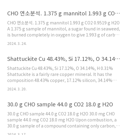
량 = 24.305 g/mol 이므로, 45.3 g / (24.305 g/mol) = 1.864
mol Mg ( 참고 https://ywpop.tistory.com/7738 ) Ni의 몰질
CHO 연소분석. 1.375 g mannitol 1.993 g CO2 0.9519 g H2O
량 = 58.69 g/mol 이므로, 54.7 / 58.69 = 0.932 mol Ni 몰수의
가장 작은 정수비를 계산하면, Mg : Ni = 1.864 : 0.932 =
CHO 연소분석. 1.375 g mannitol 1.993 g CO2 0.9519 g H2O
1.864/0.932 : 0.932/..
A 1.375 g sample of mannitol, a sugar found in seaweed,
is burned completely in oxygen to give 1.993 g of carbon
dioxide and 0.9519 g of water. The empirical formula of
2024. 3. 24.
mannitol is: Combustion of a 1.375 g sample of
mannitol, a sugar found in seaweed, produced 1.993 g of
Shattuckite Cu 48.43%, Si 17.12%, O 34.14%, H 0.31%
carbon dioxide (CO2) and 0.9519 grams of water (H2O).
What is the empirica..
Shattuckite Cu 48.43%, Si 17.12%, O 34.14%, H 0.31%
Shattuckite is a fairly rare copper mineral. It has the
composition 48.43% copper, 17.12% silicon, 34.14%
oxygen, and 0.31% hydrogen. Calculate the empirical
2024. 3. 20.
formula of shattuckite. [참고] 원소분석 [
https://ywpop.tistory.com/64 ] 시료의 질량 = 100 g 이라 가
30.0 g CHO sample 44.0 g CO2 18.0 g H2O
정하면, 시료의 조성 백분율(%) = 시료의 질량(g) ① 각 성분의 몰
수 계산 > Cu의 몰수 = 48.43 g / (63.55 g/mol) = 0.76208 mol (
30.0 g CHO sample 44.0 g CO2 18.0 g H2O 30.0 mg CHO
참고 htt..
sample 44.0 mg CO2 18.0 mg H2O Upon combustion, a
30.0 g sample of a compound containing only carbon,
hydrogen, and oxygen produces 44.0 g of carbon dioxide
2024. 3. 17.