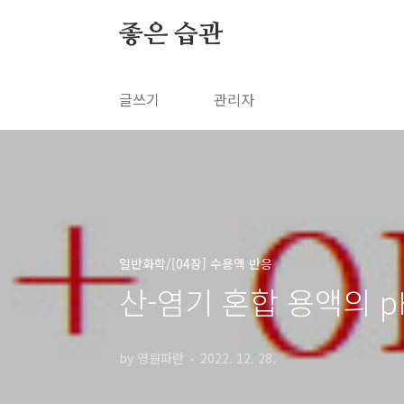
본문 바로가기
좋은 습관
글쓰기
관리자
일반화학/[04장] 수용액 반응
산-염기 혼합 용액의 p
by 영원파란
2022. 12. 28.