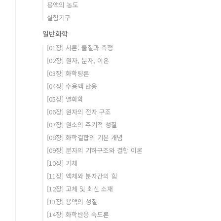
용액의 농도
실험기구
일반화학
[01장] 서론: 물질과 측정
[02장] 원자, 분자, 이온
[03장] 화학량론
[04장] 수용액 반응
[05장] 열화학
[06장] 원자의 전자 구조
[07장] 원소의 주기적 성질
[08장] 화학결합의 기본 개념
[09장] 분자의 기하구조와 결합 이론
[10장] 기체
[11장] 액체와 분자간의 힘
[12장] 고체 및 최신 소재
[13장] 용액의 성질
[14장] 화학반응 속도론