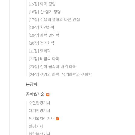
[15장] 화학 평형
[16장] 산-염기 평형
[17장] 수용액 평형의 다른 관점
[18장] 환경화학
[19장] 화학 열역학
[20장] 전기화학
[21장] 핵화학
[22장] 비금속 화학
[23장] 전이 금속과 배위 화학
[24장] 생명의 화학: 유기화학과 생화학
분광학
공학&기술
수질환경기사
대기환경기사
폐기물처리기사
환경기사
화학분석기사