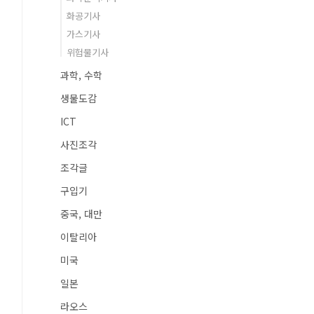
화공기사
가스기사
위험물기사
과학, 수학
생물도감
ICT
사진조각
조각글
구입기
중국, 대만
이탈리아
미국
일본
라오스