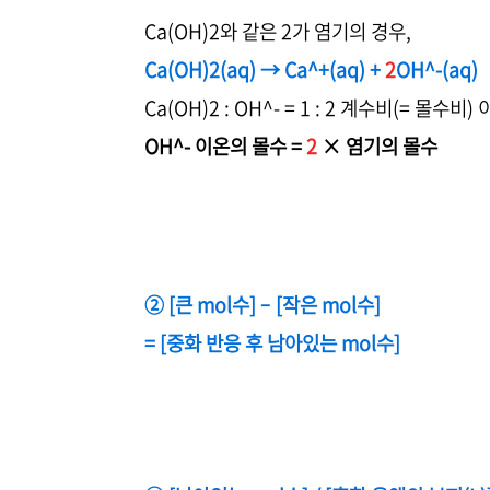
Ca(OH)2와 같은 2가 염기의 경우,
Ca(OH)2(aq) → Ca^+(aq) +
2
OH^-(aq)
Ca(OH)2 : OH^- = 1 : 2 계수비(= 몰수비)
OH^- 이온의 몰수 =
2
× 염기의 몰수
② [큰 mol수] – [작은 mol수]
= [중화 반응 후 남아있는 mol수]