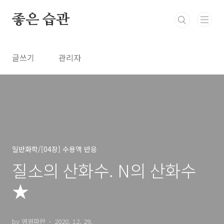
본문 바로가기
좋은 습관
글쓰기
관리자
일반화학/[04장] 수용액 반응
질소의 산화수. N의 산화수
★
by 영원파란
2020. 12. 29.