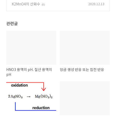
KMnO4
K2MnO4의 산화수
2020.12.13
(0)
(0)
관련글
HNO3 용액의 pH. 질산 용액의
앙금 생성 반응 또는 침전 반응
pH