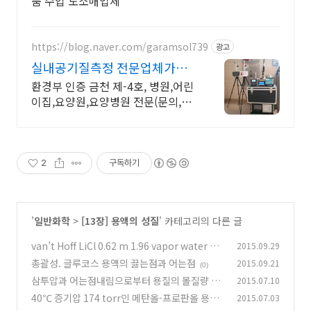
품 수입 도소매업체
https://blog.naver.com/garamsol739
광고
실내공기질측정 전문업체가람
솔
환경부 인증 금천 제-4호, 병원,어린
이집,요양원,요양병원 전문(문의,카
드,네고)
2
구독하기
'
일반화학
>
[13장] 용액의 성질
' 카테고리의 다른 글
van’t Hoff LiCl 0.62 m 1.96 vapor water 29
2015.09.29
8 K 23.76 mmHg
총괄성. 글루코스 용액의 끓는점과 어는점
2015.09.21
(0)
(0)
삼투압과 어는점내림으로부터 용질의 몰질량 구
2015.07.10
하기
40℃ 증기압 174 torr인 메탄올-프로판올 용액
2015.07.03
(0)