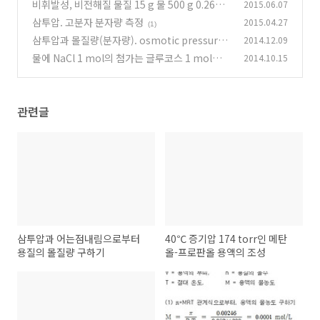
의 조성
비휘발성, 비전해질 물질 15 g 물 500 g 0.26℃
2015.06.07
(0)
삼투압. 고분자 분자량 측정
2015.04.27
(2)
(1)
삼투압과 몰질량(분자량). osmotic pressure
2014.12.09
equation
물에 NaCl 1 mol의 첨가는 글루코스 1 mol보다
2014.10.15
(0)
증기압력을 더 낮게 한다
(0)
관련글
삼투압과 어는점내림으로부터
40℃ 증기압 174 torr인 메탄
용질의 몰질량 구하기
올-프로판올 용액의 조성