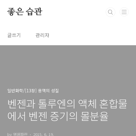
본문 바로가기
좋은 습관
글쓰기
관리자
일반화학/[13장] 용액의 성질
벤젠과 톨루엔의 액체 혼합물
에서 벤젠 증기의 몰분율
by 영원파란
2015. 6. 19.