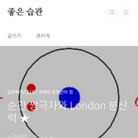
본문 바로가기
좋은 습관
글쓰기
관리자
일반화학/[11장] 액체와 분자간의 힘
순간 쌍극자와 London 분산
력 ★
by 영원파란
2014. 6. 4.