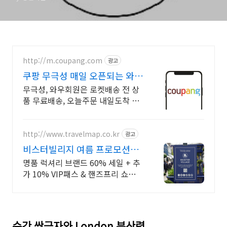
http://m.coupang.com
광고
쿠팡 무극성 매일 오픈되는 와우
회원 특가
무극성, 와우회원은 로켓배송 전 상
품 무료배송, 오늘주문 내일도착 꼭
필요한 제품은 쿠팡에서 더 저렴하
게, 로켓배송으로 더 빠르게!
http://www.travelmap.co.kr
광고
비스터빌리지 여름 프로모션
VIP 패스 10% 할인쿠폰
명품 럭셔리 브랜드 60% 세일 + 추
가 10% VIP패스 & 핸즈프리 쇼핑
제공 유럽 최대 명품 아웃렛 매장에
서 추가 10%할인 + 핸즈프리 쇼핑
제공
순간 쌍극자와 London 분산력