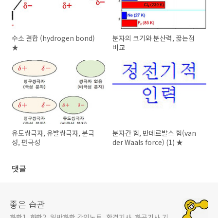
수소 결합 (hydrogen bond)
분자의 크기와 분산력, 끓는점
★
비교
유도쌍극자, 유발쌍극자, 분극
분자간 힘, 반데르발스 힘(van
성, 편극성
der Waals force) (1) ★
댓글
좋은 습관
화학1, 화학2, 일반화학 강의노트, 환경기사, 화공기사 기