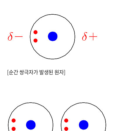
[순간 쌍극자가 발생된 원자]