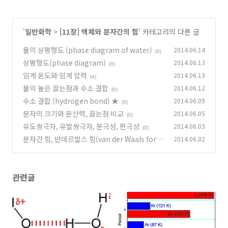
'
일반화학
>
[11장] 액체와 분자간의 힘
' 카테고리의 다른 글
물의 상평형도 (phase diagram of water)
2014.06.14
(0)
상평형도(phase diagram)
2014.06.13
(0)
임계 온도와 임계 압력
2014.06.13
(4)
물의 높은 끓는점과 수소 결합
2014.06.12
(0)
수소 결합 (hydrogen bond) ★
2014.06.09
(0)
분자의 크기와 분산력, 끓는점 비교
2014.06.05
(0)
유도쌍극자, 유발쌍극자, 분극성, 편극성
2014.06.03
(0)
분자간 힘, 반데르발스 힘(van der Waals forc
2014.06.02
e) (1) ★
(0)
관련글