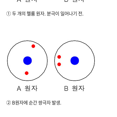
① 두 개의 헬륨 원자. 분극이 일어나기 전.
② B원자에 순간 쌍극자 발생.