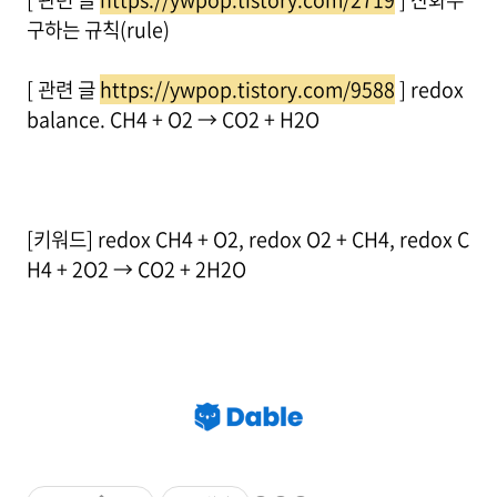
구하는 규칙(rule)
[ 관련 글
https://ywpop.tistory.com/9588
] redox
balance. CH4 + O2 → CO2 + H2O
[키워드] redox CH4 + O2, redox O2 + CH4, redox C
H4 + 2O2 → CO2 + 2H2O