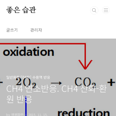
본문 바로가기
좋은 습관
글쓰기
관리자
일반화학/[04장] 수용액 반응
CH4 연소반응. CH4 산화-환
원 반응
by 영원파란
2015. 11. 15.