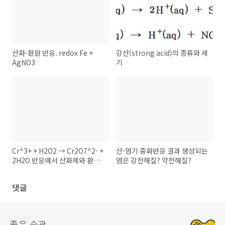
산화-환원 반응. redox Fe +
강산(strong acid)의 종류와 세
AgNO3
기
Cr^3+ + H2O2 → Cr2O7^2- +
산-염기 중화반응 결과 생성되는
2H2O 반응에서 산화제와 환원
염은 강전해질? 약전해질?
제
댓글
좋은 습관