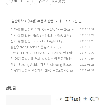
18
구독하기
'
일반화학
>
[04장] 수용액 반응
' 카테고리의 다른 글
산화-환원 반응의 이해. Cu + 2Ag^+ → 2Ag + C
2015.11.29
u^2+
산화-환원 반응. MnO2 + 4HCl → MnCl2 + 2H2
2015.11.28
(0)
O + Cl2
산화-환원 반응. redox Fe + AgNO3
2015.11.27
(2)
(0)
강산(strong acid)의 종류와 세기
2015.11.17
(0)
Cr^3+ + H2O2 → Cr2O7^2- + 2H2O 반응에서
2015.10.20
산화제와 환원제
산-염기 중화반응 결과 생성되는 염은 강전해질?
2015.10.04
(0)
약전해질?
강산 (Strong Acids) 강염기 (Strong Bases)
2015.09.29
(0)
산-염기 반응식 완성하기. 2HCl + Ca(OH)2
2015.09.23
(0)
(0)
관련글