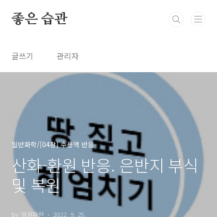
본문 바로가기
좋은 습관
글쓰기
관리자
일반화학/[04장] 수용액 반응
산화-환원 반응. 은반지 부식
및 복원
by 영원파란
2022. 9. 25.