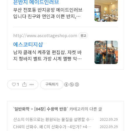
은반지 메이드인러브
부산 전포동 반지공방 메이드인러브
입니다 친구와 연인과 이쁜 반지,추
억 만들어가세요
http://www.ascottageshop.com
광고
에스코티지샵
남자 클래식 케쥬얼 편집샵. 자켓 바
지 청바지 벨트 가방 시계 멜빵 악세
서리 판매
1
구독하기
'
일반화학
>
[04장] 수용액 반응
' 카테고리의 다른 글
산소의 이동으로는 환원되는 물질을 설명할 수 없
2022.09.29
다
CH4의 산화수. 왜 C의 산화수가 –4인가? +4일
2022.09.29
(1)