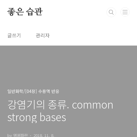
본문 바로가기
좋은 습관
글쓰기
관리자
일반화학/[04장] 수용액 반응
강염기의 종류. common
strong bases
by 영원파란
2018. 11. 8.