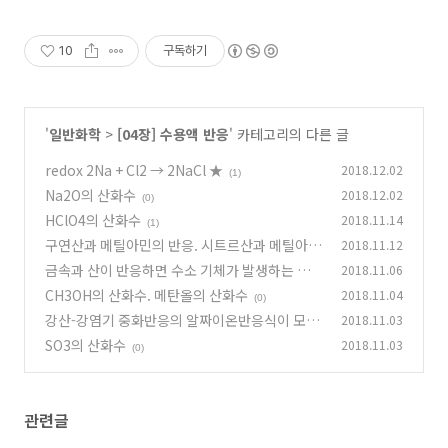
10
구독하기
'
일반화학
>
[04장] 수용액 반응
' 카테고리의 다른 글
redox 2Na + Cl2 → 2NaCl ★
2018.12.02
(1)
Na2O의 산화수
2018.12.02
(0)
HClO4의 산화수
2018.11.14
(1)
구연산과 메틸아민의 반응. 시트르산과 메틸아민
2018.11.12
금속과 산이 반응하면 수소 기체가 발생하는 원리
2018.11.06
(0)
CH3OH의 산화수. 메탄올의 산화수
2018.11.04
(0)
(0)
강산-강염기 중화반응의 알짜이온반응식이 모두
2018.11.03
같은 이유
SO3의 산화수
2018.11.03
(0)
(0)
관련글