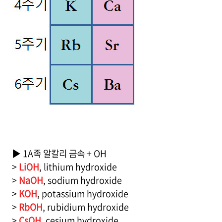
▶ 1A족 알칼리 금속 + OH
>
LiOH
, lithium hydroxide
>
NaOH
, sodium hydroxide
>
KOH
, potassium hydroxide
>
RbOH
, rubidium hydroxide
>
CsOH
, cesium hydroxide