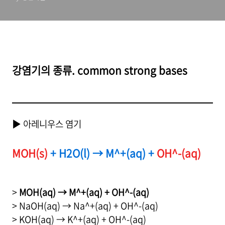
강염기의 종류. common strong bases
▶ 아레니우스 염기
MOH(s)
+ H2O(l) → M^+(aq) +
OH^-(aq)
>
MOH(aq) → M^+(aq) + OH^-(aq)
> NaOH(aq) → Na^+(aq) + OH^-(aq)
> KOH(aq) → K^+(aq) + OH^-(aq)