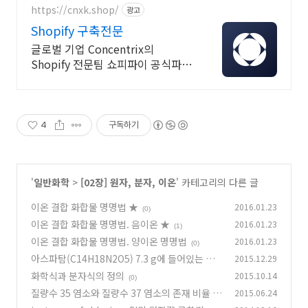
제조전문
https://cnxk.shop/
광고
Shopify 구축전문
글로벌 기업 Concentrix의
Shopify 전문팀 쇼피파이 공식파트
너
4
구독하기
'
일반화학
>
[02장] 원자, 분자, 이온
' 카테고리의 다른 글
이온 결합 화합물 명명법 ★
2016.01.23
(0)
이온 결합 화합물 명명법. 음이온 ★
2016.01.23
(1)
이온 결합 화합물 명명법. 양이온 명명법
2016.01.23
(0)
아스파탐(C14H18N2O5) 7.3 g에 들어있는 질
2015.12.29
소 원자의 개수
화학식과 분자식의 정의
2015.10.14
(1)
(0)
질량수 35 염소와 질량수 37 염소의 존재 비율
2015.06.24