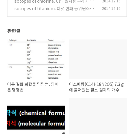
isotopes of chlorine. Cl의 원자량 구하기 ★
2014.12.16
(2)
isotopes of titanium. 다섯 번째 동위원소의
2014.12.16
(0)
질량
(0)
관련글
이온 결합 화합물 명명법. 양이
아스파탐(C14H18N2O5) 7.3 g
온 명명법
에 들어있는 질소 원자의 개수