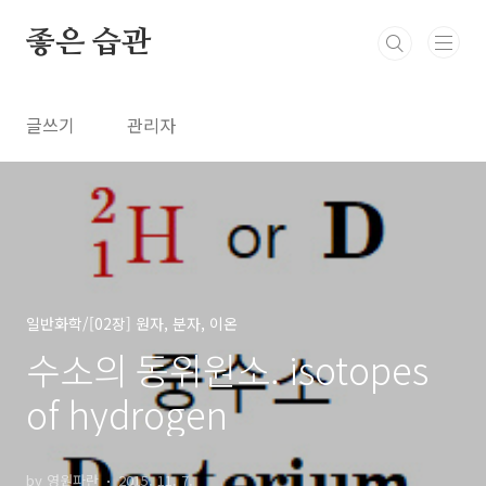
본문 바로가기
좋은 습관
글쓰기
관리자
일반화학/[02장] 원자, 분자, 이온
수소의 동위원소. isotopes
of hydrogen
by 영원파란
2015. 11. 7.