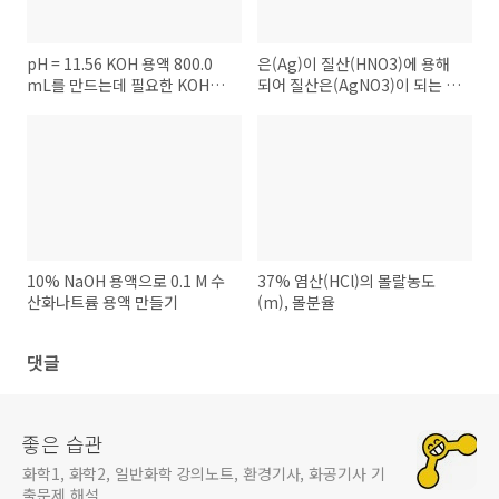
pH = 11.56 KOH 용액 800.0
은(Ag)이 질산(HNO3)에 용해
mL를 만드는데 필요한 KOH의
되어 질산은(AgNO3)이 되는 이
질량
유
10% NaOH 용액으로 0.1 M 수
37% 염산(HCl)의 몰랄농도
산화나트륨 용액 만들기
(m), 몰분율
댓글
좋은 습관
화학1, 화학2, 일반화학 강의노트, 환경기사, 화공기사 기
출문제 해설