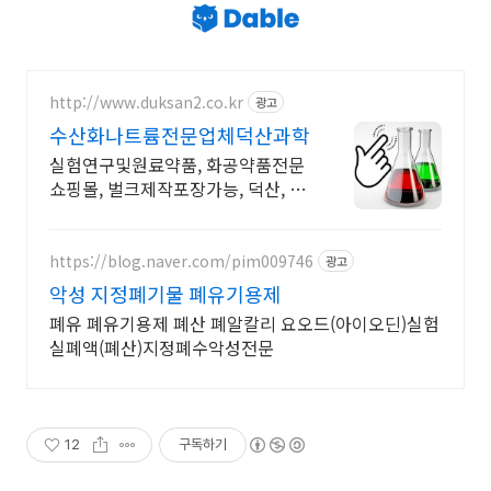
http://www.duksan2.co.kr
광고
수산화나트륨전문업체덕산과학
실험연구및원료약품, 화공약품전문
쇼핑몰, 벌크제작포장가능, 덕산, 대
정, 준세이
https://blog.naver.com/pim009746
광고
악성 지정폐기물 폐유기용제
폐유 폐유기용제 폐산 폐알칼리 요오드(아이오딘)실험
실폐액(폐산)지정폐수악성전문
12
구독하기