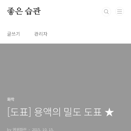
본문 바로가기
좋은 습관
글쓰기
관리자
화학
[도표] 용액의 밀도 도표 ★
by 영원파란
2015. 10. 15.