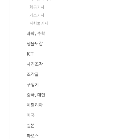
화공기사
가스기사
위험물기사
과학, 수학
생물도감
ICT
사진조각
조각글
구입기
중국, 대만
이탈리아
미국
일본
라오스