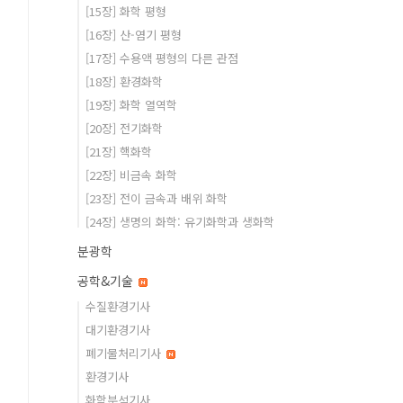
[15장] 화학 평형
[16장] 산-염기 평형
[17장] 수용액 평형의 다른 관점
[18장] 환경화학
[19장] 화학 열역학
[20장] 전기화학
[21장] 핵화학
[22장] 비금속 화학
[23장] 전이 금속과 배위 화학
[24장] 생명의 화학: 유기화학과 생화학
분광학
공학&기술
수질환경기사
대기환경기사
폐기물처리기사
환경기사
화학분석기사