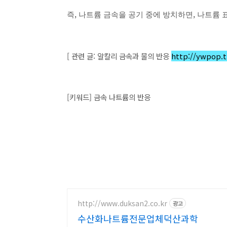
,
,
즉
나트륨 금속을 공기 중에 방치하면
나트륨 
[ 관련 글: 알칼리 금속과 물의 반응
http://ywpop.t
[키워드] 금속 나트륨의 반응
http://www.duksan2.co.kr
광고
수산화나트륨전문업체덕산과학