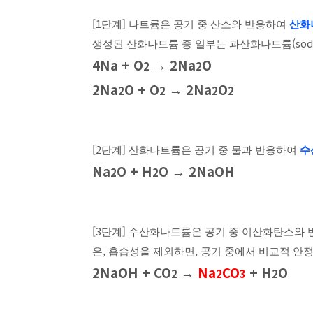
[1
]
단계
나트륨은 공기 중 산소와 반응하여
산화
(sod
생성된 산화나트륨 중 일부는 과산화나트륨
4Na + O
2Na
O
2
→
2
2Na
O + O
2Na
O
2
2
→
2
2
[2
]
단계
산화나트륨은 공기 중 물과 반응하여
수
Na
O + H
O
2NaOH
2
2
→
[3
]
단계
수산화나트륨은 공기 중 이산화탄소와
,
,
은
흡습성을 제외하면
공기 중에서 비교적 안
2NaOH + CO
Na
CO
+ H
O
2
→
2
3
2