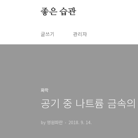
본문 바로가기
좋은 습관
글쓰기
관리자
화학
공기 중 나트륨 금속의
by 영원파란
2018. 9. 14.