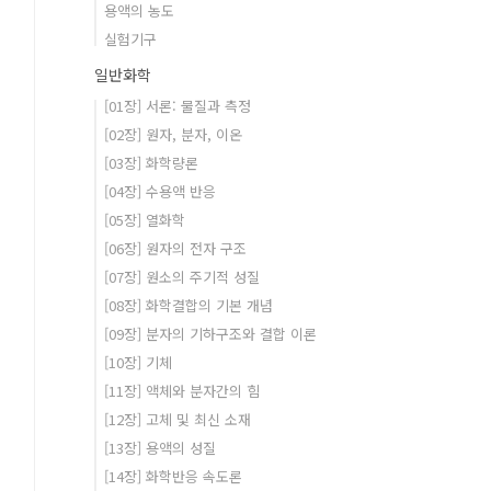
용액의 농도
실험기구
일반화학
[01장] 서론: 물질과 측정
[02장] 원자, 분자, 이온
[03장] 화학량론
[04장] 수용액 반응
[05장] 열화학
[06장] 원자의 전자 구조
[07장] 원소의 주기적 성질
[08장] 화학결합의 기본 개념
[09장] 분자의 기하구조와 결합 이론
[10장] 기체
[11장] 액체와 분자간의 힘
[12장] 고체 및 최신 소재
[13장] 용액의 성질
[14장] 화학반응 속도론