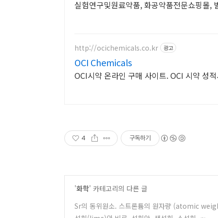
실험연구및원료약품, 화공약품전문쇼핑몰, 벌
http://ocichemicals.co.kr
광고
OCI Chemicals
OCI시약 온라인 구매 사이트. OCI 시약 성적서
4
구독하기
'
화학
' 카테고리의 다른 글
Sr의 동위원소. 스트론튬의 원자량 (atomic weigh