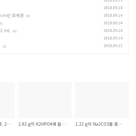
2018.09.14
 cm인 모세관
2018.09.14
(0)
2018.09.14
0)
2 mL
2018.09.14
(0)
2018.09.14
기
2018.09.13
(1)
모세관현상과 표면장력. 25℃에서 직경이 10^(-3) cm인 모세관
2.92 g의 K2HPO4에 들어있는 K^+ 이온의 몰수
1.22 g의 Na2CO3를 중화하는데 H2SO4 용액 16.2 mL