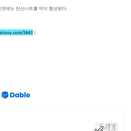
.
표면에는 탄산나트륨 막
이 형
성된다
istory.com/5643
]