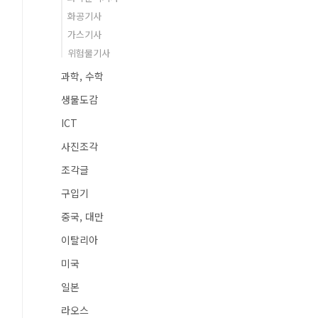
화공기사
가스기사
위험물기사
과학, 수학
생물도감
ICT
사진조각
조각글
구입기
중국, 대만
이탈리아
미국
일본
라오스