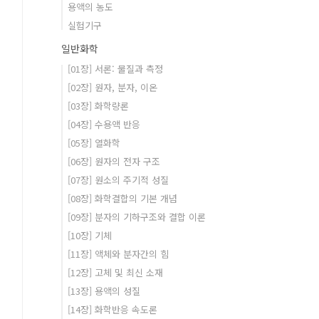
용액의 농도
실험기구
일반화학
[01장] 서론: 물질과 측정
[02장] 원자, 분자, 이온
[03장] 화학량론
[04장] 수용액 반응
[05장] 열화학
[06장] 원자의 전자 구조
[07장] 원소의 주기적 성질
[08장] 화학결합의 기본 개념
[09장] 분자의 기하구조와 결합 이론
[10장] 기체
[11장] 액체와 분자간의 힘
[12장] 고체 및 최신 소재
[13장] 용액의 성질
[14장] 화학반응 속도론