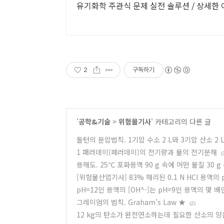
유기화학 주관식 문제 실전 솔루션 / 상세한 
2
구독하기
'
공학&기술
>
위험물기사
' 카테고리의 다른 글
돌턴의 분압법칙. 1기압 수소 2 L와 3기압 산소 2 L
1 패러데이(페러데이)의 전기량과 물의 전기분해
(
용해도. 25℃ 포화용액 90 g 속에 어떤 물질 30 g
[위험물산업기사] 83% 해리된 0.1 N HCl 용액의 
pH=12인 용액의 [OH^-]는 pH=9인 용액의 몇 
그레이엄의 법칙. Graham’s Law ★
(2)
12 kg의 탄소가 완전연소하는데 필요한 산소의 양