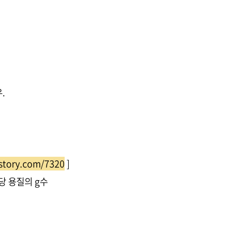
.
istory.com/7320
]
g당 용질의 g수