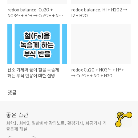
redox balance. Cu2O +
redox balance. HI + H2O2 →
NO3^- + H^+ → Cu^2+ + NO
I2 + H2O
+ H2O
산소 기체와 물이 철을 녹슬게
redox Cu2O + NO3^- + H^+
하는 부식 반응에 대한 설명
→ Cu^2+ + NO + H2O
댓글
좋은 습관
화학1, 화학2, 일반화학 강의노트, 환경기사, 화공기사 기
출문제 해설