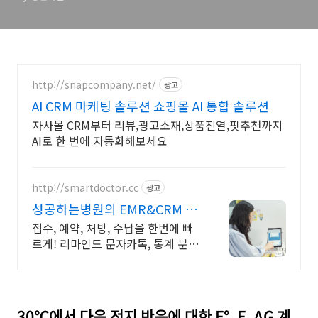
http://snapcompany.net/
광고
AI CRM 마케팅 솔루션 쇼핑몰 AI 통합 솔루션
자사몰 CRM부터 리뷰,광고소재,상품진열,핏추천까지
AI로 한 번에 자동화해보세요
http://smartdoctor.cc
광고
성공하는병원의 EMR&CRM 스
마트닥터
접수, 예약, 처방, 수납을 한번에 빠
르게! 리마인드 문자카톡, 통계 분석
까지 제품 간 완벽 연동 + 타사 진료
데이터 완벽 변환
30℃에서 다음 전지 반응에 대한 E°, E, ΔG 계