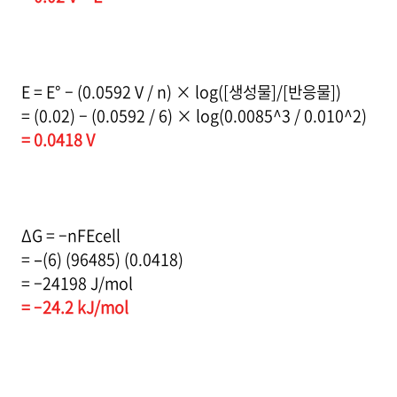
E = E° – (0.0592 V / n) × log([생성물]/[반응물])
= (0.02) – (0.0592 / 6) × log(0.0085^3 / 0.010^2)
= 0.0418 V
ΔG = –nFEcell
= –(6) (96485) (0.0418)
= –24198 J/mol
= –24.2 kJ/mol