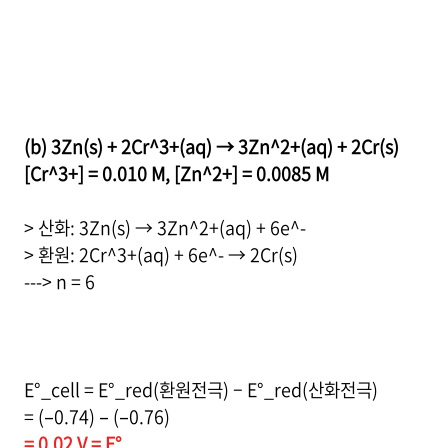
(b) 3Zn(s) + 2Cr^3+(aq) → 3Zn^2+(aq) + 2Cr(s)
[Cr^3+] = 0.010 M, [Zn^2+] = 0.0085 M
> 산화: 3Zn(s) → 3Zn^2+(aq) + 6e^-
> 환원: 2Cr^3+(aq) + 6e^- → 2Cr(s)
---> n = 6
E°_cell = E°_red(환원전극) – E°_red(산화전극)
= (–0.74) – (–0.76)
= 0.02 V = E°