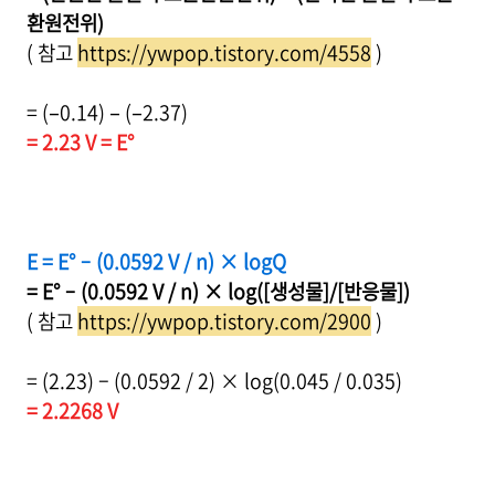
환원전위)
( 참고
https://ywpop.tistory.com/4558
)
= (–0.14) – (–2.37)
= 2.23 V = E°
E = E° – (0.0592 V / n) × logQ
= E° – (0.0592 V / n) × log([생성물]/[반응물])
( 참고
https://ywpop.tistory.com/2900
)
= (2.23) – (0.0592 / 2) × log(0.045 / 0.035)
= 2.2268 V