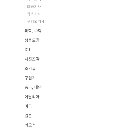
화공기사
가스기사
위험물기사
과학, 수학
생물도감
ICT
사진조각
조각글
구입기
중국, 대만
이탈리아
미국
일본
라오스