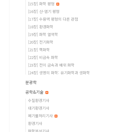
[15장] 화학 평형
[16장] 산-염기 평형
[17장] 수용액 평형의 다른 관점
[18장] 환경화학
[19장] 화학 열역학
[20장] 전기화학
[21장] 핵화학
[22장] 비금속 화학
[23장] 전이 금속과 배위 화학
[24장] 생명의 화학: 유기화학과 생화학
분광학
공학&기술
수질환경기사
대기환경기사
폐기물처리기사
환경기사
화학분석기사