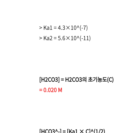
> Ka1 = 4.3×10^(-7)
> Ka2 = 5.6×10^(-11)
[H2CO3] = H2CO3의 초기농도(C)
= 0.020 M
[HCO3^-] = [Ka1 × C]^(1/2)