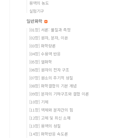
용액의 농도
실험기구
일반화학
[01장] 서론: 물질과 측정
[02장] 원자, 분자, 이온
[03장] 화학량론
[04장] 수용액 반응
[05장] 열화학
[06장] 원자의 전자 구조
[07장] 원소의 주기적 성질
[08장] 화학결합의 기본 개념
[09장] 분자의 기하구조와 결합 이론
[10장] 기체
[11장] 액체와 분자간의 힘
[12장] 고체 및 최신 소재
[13장] 용액의 성질
[14장] 화학반응 속도론