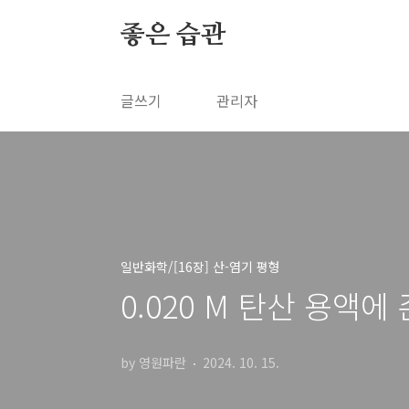
본문 바로가기
좋은 습관
글쓰기
관리자
일반화학/[16장] 산-염기 평형
0.020 M 탄산 용액
by 영원파란
2024. 10. 15.