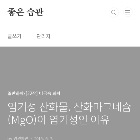
본문 바로가기
좋은 습관
글쓰기
관리자
일반화학/[22장] 비금속 화학
염기성 산화물. 산화마그네슘
(MgO)이 염기성인 이유
by 영원파란
2015. 6. 7.