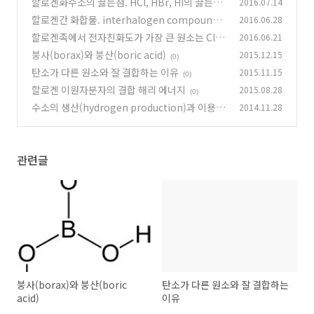
할로겐화수소의 끓는점. HCl, HBr, HI의 끓는점
2016.07.14
(0)
할로겐간 화합물. interhalogen compounds
2016.06.28
(0)
★
할로겐족에서 전자친화도가 가장 큰 원소는 Cl (c
2016.06.21
(0)
hlorine)
붕사(borax)와 붕산(boric acid)
2015.12.15
(0)
(0)
탄소가 다른 원소와 잘 결합하는 이유
2015.11.15
(0)
할로겐 이원자분자의 결합 해리 에너지
2015.08.28
(0)
수소의 생산(hydrogen production)과 이용
2014.11.28
★
(0)
관련글
붕사(borax)와 붕산(boric
탄소가 다른 원소와 잘 결합하는
acid)
이유