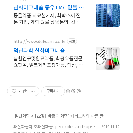
산화마그네슘 동우TMC 믿을 수
있는 제품 품질
동물약품 사료첨가제, 화학소재 전
문 기업, 화학 원료 상담문의, 정밀공
정 황산철, 나노산화아연, 황산동, 알
킬실란, 산화아연 등 고품질 원료 제
공
http://www.duksan2.co.kr
광고
덕산과학 산화마그네슘
실험연구및원료약품, 화공약품전문
쇼핑몰, 벌크제작포장가능, 덕산, 대
정, 준세이
5
구독하기
'
일반화학
>
[22장] 비금속 화학
' 카테고리의 다른 글
과산화물과 초과산화물. peroxides and super
2016.11.12
oxides