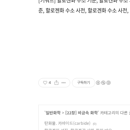
[키워드] 할로젠화 수소 기준, 할로겐화 수소 
준, 할로젠화 수소 사전, 할로겐화 수소 사전,
4
구독하기
'
일반화학
>
[22장] 비금속 화학
' 카테고리의 다른 
탄화물. 카바이드(carbide)
(0)