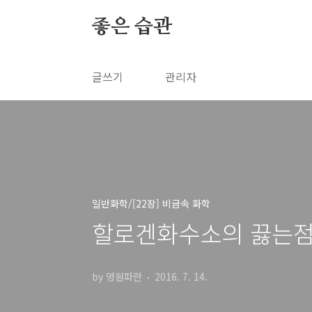
본문 바로가기
좋은 습관
글쓰기
관리자
일반화학/[22장] 비금속 화학
할로겐화수소의 끓는점. H
by 영원파란
2016. 7. 14.