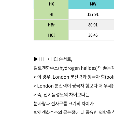
HX
MW
HI
127.91
HBr
80.91
HCl
36.46
▶ HI → HCl 순서로,
할로겐화수소(hydrogen halides)의 끓
> 이 경우, London 분산력과 쌍극자 힘(pol
> London 분산력이 쌍극자 힘보다 더 우세
> 즉, 전기음성도의 차이보다는
분자량과 전자구름 크기의 차이가
할로겐화수소의 끓는점에 더 중요한 역할을 한