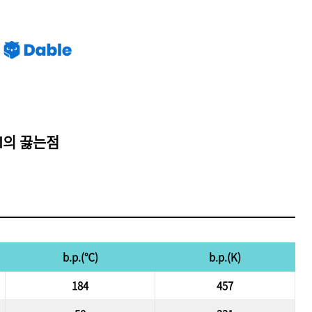
HI의 끓는점
b.p.(℃)
b.p.(K)
184
457