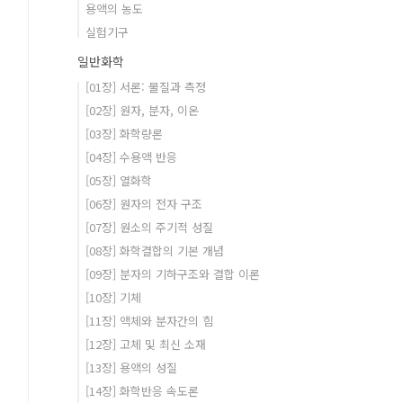
용액의 농도
실험기구
일반화학
[01장] 서론: 물질과 측정
[02장] 원자, 분자, 이온
[03장] 화학량론
[04장] 수용액 반응
[05장] 열화학
[06장] 원자의 전자 구조
[07장] 원소의 주기적 성질
[08장] 화학결합의 기본 개념
[09장] 분자의 기하구조와 결합 이론
[10장] 기체
[11장] 액체와 분자간의 힘
[12장] 고체 및 최신 소재
[13장] 용액의 성질
[14장] 화학반응 속도론