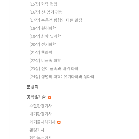
[15장] 화학 평형
[16장] 산-염기 평형
[17장] 수용액 평형의 다른 관점
[18장] 환경화학
[19장] 화학 열역학
[20장] 전기화학
[21장] 핵화학
[22장] 비금속 화학
[23장] 전이 금속과 배위 화학
[24장] 생명의 화학: 유기화학과 생화학
분광학
공학&기술
수질환경기사
대기환경기사
폐기물처리기사
환경기사
화학분석기사