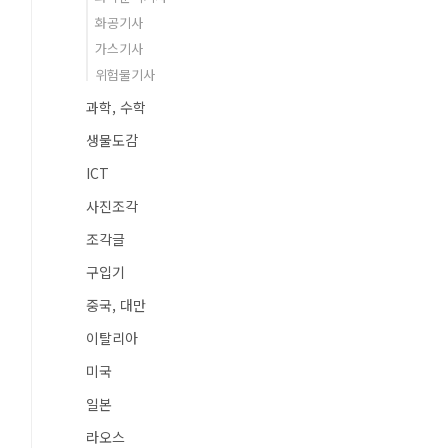
화공기사
가스기사
위험물기사
과학, 수학
생물도감
ICT
사진조각
조각글
구입기
중국, 대만
이탈리아
미국
일본
라오스