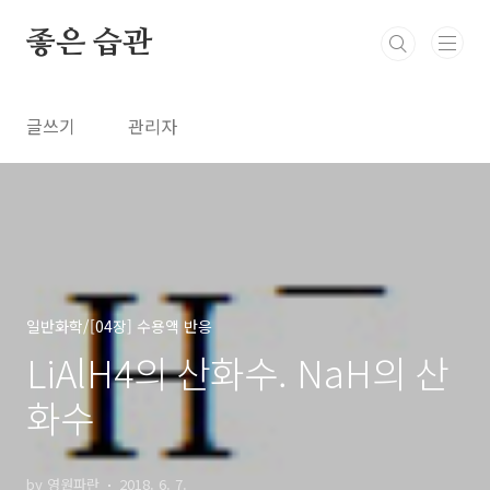
본문 바로가기
좋은 습관
글쓰기
관리자
일반화학/[04장] 수용액 반응
LiAlH4의 산화수. NaH의 산
화수
by 영원파란
2018. 6. 7.