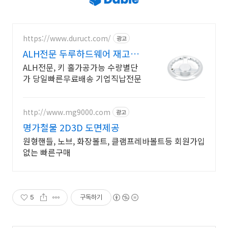
https://www.duruct.com/
광고
ALH전문 두루하드웨어 재고대
량보유 자체생산빠른배송
ALH전문, 키 홀가공가능 수량별단
가 당일빠른무료배송 기업직납전문
http://www.mg9000.com
광고
명가철물 2D3D 도면제공
원형핸들, 노브, 화장볼트, 클램프레바볼트등 회원가입
없는 빠른구매
5
구독하기