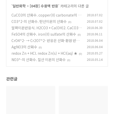
'
일반화학
>
[04장] 수용액 반응
' 카테고리의 다른 글
CuCO3의 산화수. copper(II) carbonate의 산
2018.07.02
화수
CO3^2-의 산화수. 탄산이온의 산화수
2018.07.02
(1)
(0)
알짜이온반응식. H2CO3 + Ca(OH)2. CaCO3
2018.06.30
침전반응
FeSO4의 산화수. iron(II) sulfate의 산화수
2018.06.11
(0)
(0)
CrO4^2- → Cr2O7^2- 반응은 산화-환원 반응
2018.06.04
인가
AgNO3의 산화수
2018.06.04
(0)
(0)
redox Zn + HCl. redox Zn(s) + HCl(aq) ★
2018.05.27
(0)
NO3^-의 산화수. 질산 이온의 산화수
2018.05.14
(0)
관련글