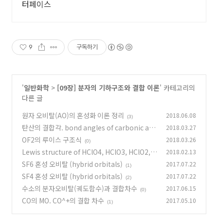
터페이스
9
구독하기
'
일반화학
>
[09장] 분자의 기하구조와 결합 이론
' 카테고리의
다른 글
원자 오비탈(AO)의 혼성화 이론 정리
2018.06.08
(3)
탄산의 결합각. bond angles of carbonic aci
2018.03.27
d
OF2의 루이스 구조식
2018.03.26
(0)
(0)
Lewis structure of HClO4, HClO3, HClO2, a
2018.02.13
nd HClO
SF6 혼성 오비탈 (hybrid orbitals)
2017.07.22
(0)
(1)
SF4 혼성 오비탈 (hybrid orbitals)
2017.07.22
(2)
수소의 분자오비탈(궤도함수)과 결합차수
2017.06.15
(0)
CO의 MO. CO^+의 결합 차수
2017.05.10
(1)