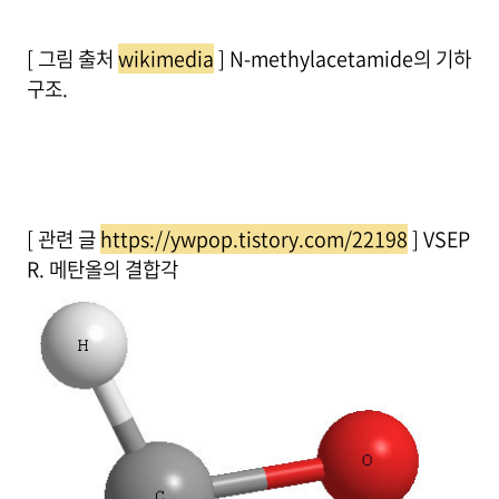
[ 그림 출처
wikimedia
] N-methylacetamide의 기하
구조.
[ 관련 글
https://ywpop.tistory.com/22198
] VSEP
R. 메탄올의 결합각