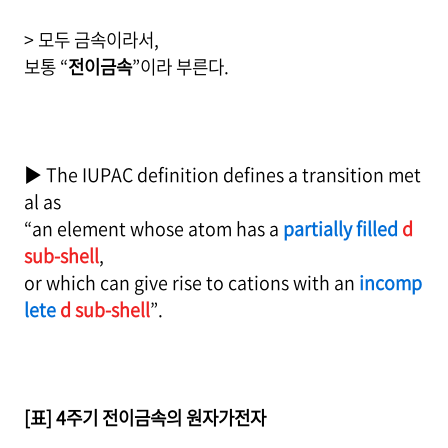
> 모두 금속이라서,
보통 “
전이금속
”이라 부른다.
▶ The IUPAC definition defines a transition met
al as
“an element whose atom has a
partially filled
d
sub-shell
,
or which can give rise to cations with an
incomp
lete
d sub-shell
”.
[표] 4주기 전이금속의 원자가전자