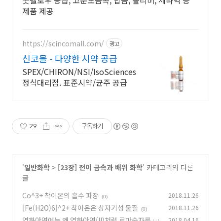
굿펠로우 공급, 고순도금속, 합금, 폴리머, 세라믹 등
제품 제공
https://scincomall.com/
광고
신코몰 - 다양한 시약 공급
SPEX/CHIRON/NSI/IsoSciences
정식대리점. 표준시약/균주 공급
29
구독하기
'
일반화학
>
[23장] 전이 금속과 배위 화학
' 카테고리의 다른
글
Co^3+ 착이온의 흡수 파장
2018.11.26
(0)
[Fe(H2O)6]^2+ 착이온은 상자기성 물질
2018.11.26
(0)
염화아연에는 왜 염화아연(II)처럼 로마숫자를 안
2018.04.16