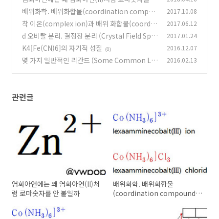
붙일까
배위화학. 배위화합물(coordination compou
2017.10.08
(0)
nd), 착물(complex)
착 이온(complex ion)과 배위 화합물(coordin
2017.06.12
(0)
ation compound)
d 오비탈 분리. 결정장 분리 (Crystal Field Split
2017.01.24
(0)
ting)
K4[Fe(CN)6]의 자기적 성질
2016.12.07
(0)
(0)
몇 가지 일반적인 리간드 (Some Common Lig
2016.02.13
ands) ★
(0)
관련글
염화아연에는 왜 염화아연(II)처
배위화학. 배위화합물
럼 로마숫자를 안 붙일까
(coordination compound),
착물(complex)