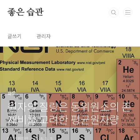
본문 바로가기
좋은 습관
글쓰기
관리자
화학
원자의 질량은 동위원소의 존
재비를 고려한 평균원자량
by 영원파란
2016. 5. 9.