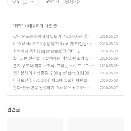
8
구독하기
'
화학
' 카테고리의 다른 글
같은 온도와 압력에서 밀도가 수소(분자량 2)의 8
2016.05.10
배인 기체 A의 분자량은?
0.05 M NaHSO3 수용액 250 mL 제조(만들기)
2016.05.10
(0)
화학에서 축퇴(degenerate)의 의미
2016.05.09
(0)
(1)
철 1.5톤 선광할 때 발생하는 이산화탄소의 질량
2016.05.09
분자 구조식(화학 구조식) 그리는 무료 프로그램.
2016.05.09
(0)
Marvin Beans
전기분해의 화학량론. 2.00 g of zinc 0.0100 a
2016.05.09
(0)
mperes
아세트산(CH3COOH) 제조에 필요한 에탄올의
2016.05.08
(0)
양
산화-환원 반응 완성하기. MnO4^- + IO3^- →
2016.05.07
(0)
MnO2 + IO4^- (염기성)
(1)
관련글