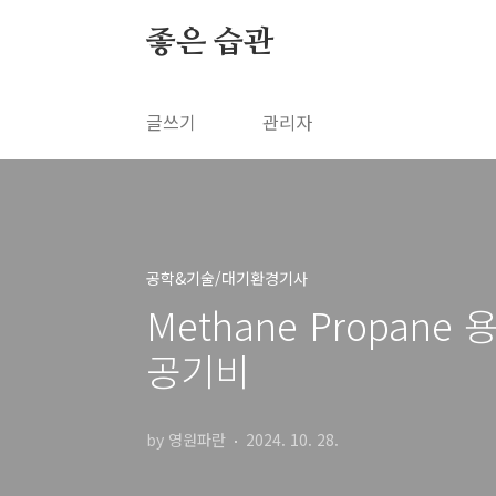
본문 바로가기
좋은 습관
글쓰기
관리자
공학&기술/대기환경기사
Methane Propane
공기비
by 영원파란
2024. 10. 28.