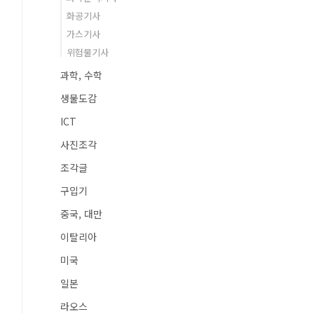
화공기사
가스기사
위험물기사
과학, 수학
생물도감
ICT
사진조각
조각글
구입기
중국, 대만
이탈리아
미국
일본
라오스