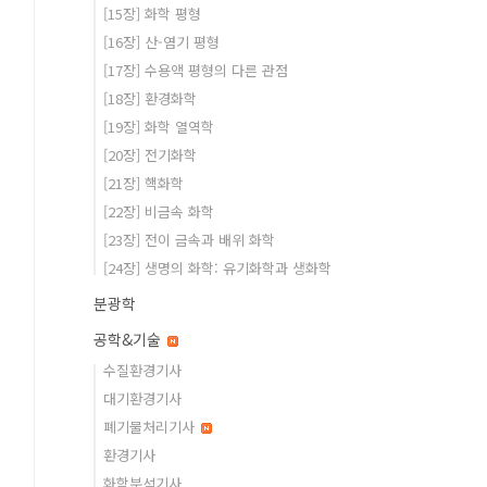
[15장] 화학 평형
[16장] 산-염기 평형
[17장] 수용액 평형의 다른 관점
[18장] 환경화학
[19장] 화학 열역학
[20장] 전기화학
[21장] 핵화학
[22장] 비금속 화학
[23장] 전이 금속과 배위 화학
[24장] 생명의 화학: 유기화학과 생화학
분광학
공학&기술
수질환경기사
대기환경기사
폐기물처리기사
환경기사
화학분석기사