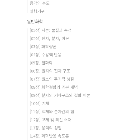
용액의 농도
실험기구
일반화학
[01장] 서론: 물질과 측정
[02장] 원자, 분자, 이온
[03장] 화학량론
[04장] 수용액 반응
[05장] 열화학
[06장] 원자의 전자 구조
[07장] 원소의 주기적 성질
[08장] 화학결합의 기본 개념
[09장] 분자의 기하구조와 결합 이론
[10장] 기체
[11장] 액체와 분자간의 힘
[12장] 고체 및 최신 소재
[13장] 용액의 성질
[14장] 화학반응 속도론