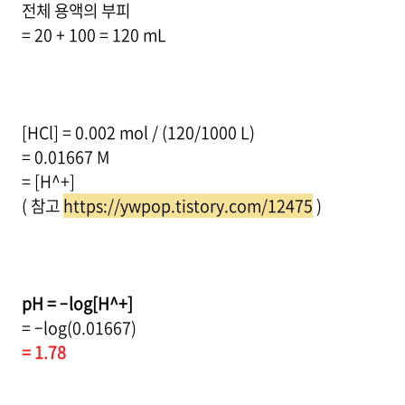
전체 용액의 부피
= 20 + 100 = 120 mL
[HCl] = 0.002 mol / (120/1000 L)
= 0.01667 M
= [H^+]
( 참고
https://ywpop.tistory.com/12475
)
pH = –log[H^+]
= –log(0.01667)
= 1.78