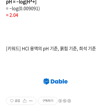
pH = –log[H^+]
= –log(0.009091)
= 2.04
[키워드] HCl 용액의 pH 기준, 묽힘 기준, 희석 기준
공감
구독하기