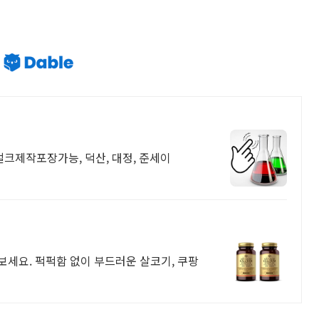
크제작포장가능, 덕산, 대정, 준세이
워보세요. 퍽퍽함 없이 부드러운 살코기, 쿠팡