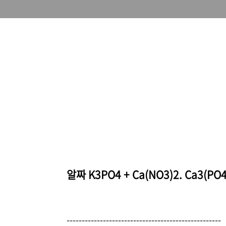
알짜 K3PO4 + Ca(NO3)2. Ca3(PO
---------------------------------------------------