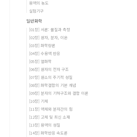
용액의 농도
실험기구
일반화학
[01장] 서론: 물질과 측정
[02장] 원자, 분자, 이온
[03장] 화학량론
[04장] 수용액 반응
[05장] 열화학
[06장] 원자의 전자 구조
[07장] 원소의 주기적 성질
[08장] 화학결합의 기본 개념
[09장] 분자의 기하구조와 결합 이론
[10장] 기체
[11장] 액체와 분자간의 힘
[12장] 고체 및 최신 소재
[13장] 용액의 성질
[14장] 화학반응 속도론