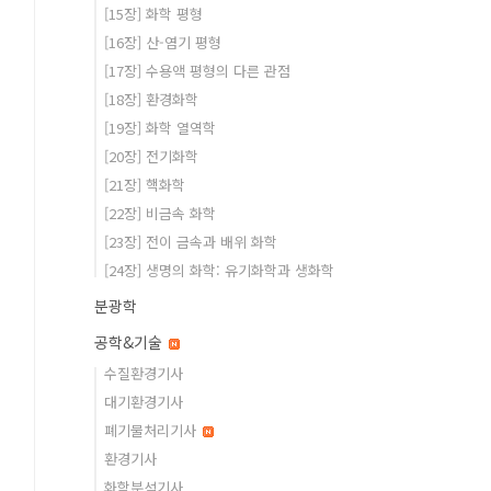
[15장] 화학 평형
[16장] 산-염기 평형
[17장] 수용액 평형의 다른 관점
[18장] 환경화학
[19장] 화학 열역학
[20장] 전기화학
[21장] 핵화학
[22장] 비금속 화학
[23장] 전이 금속과 배위 화학
[24장] 생명의 화학: 유기화학과 생화학
분광학
공학&기술
수질환경기사
대기환경기사
폐기물처리기사
환경기사
화학분석기사