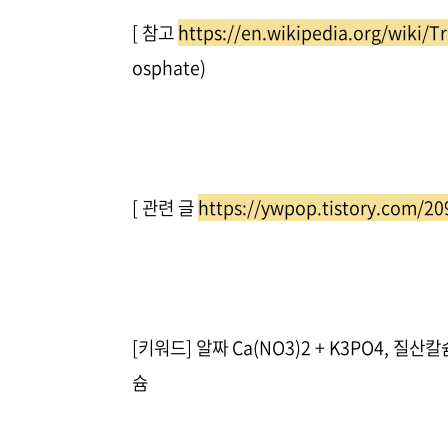
[ 참고
https://en.wikipedia.org/wiki/
osphate)
[ 관련 글
https://ywpop.tistory.com/20
[키워드] 알짜 Ca(NO3)2 + K3PO4,
슘