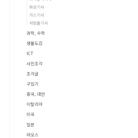
화공기사
가스기사
위험물기사
과학, 수학
생물도감
ICT
사진조각
조각글
구입기
중국, 대만
이탈리아
미국
일본
라오스