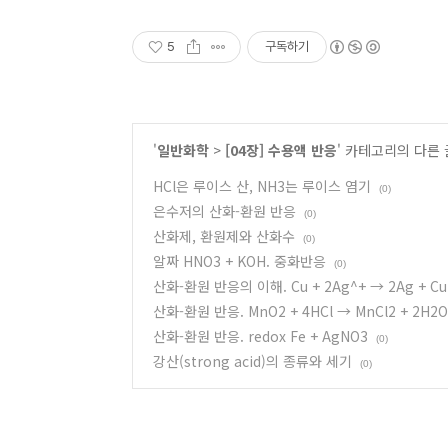
5
구독하기
'
일반화학
>
[04장] 수용액 반응
' 카테고리의 다른 
HCl은 루이스 산, NH3는 루이스 염기
(0)
은수저의 산화-환원 반응
(0)
산화제, 환원제와 산화수
(0)
알짜 HNO3 + KOH. 중화반응
(0)
산화-환원 반응의 이해. Cu + 2Ag^+ → 2Ag + Cu
산화-환원 반응. MnO2 + 4HCl → MnCl2 + 2H2O 
산화-환원 반응. redox Fe + AgNO3
(0)
강산(strong acid)의 종류와 세기
(0)