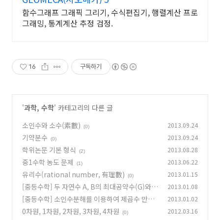
함수그래프 그래픽 그리기, 수식편집기, 행렬계산 프로
그래밍, 통계계산 추정 검정.
16
구독하기
'
과학, 수학
' 카테고리의 다른 글
소인수와 소수(素數)
2013.09.24
(0)
기약분수
2013.09.24
(0)
학위논문 기본 형식
2013.08.28
(2)
중1수학 농도 문제
2013.06.22
(1)
유리수(rational number, 有理數)
2013.01.15
(0)
[중등수학] 두 자연수 A, B의 최대공약수(G)와
2013.01.08
최소공배수(L)의 관계
[중등수학] 소인수분해를 이용하여 제곱수 만들
2013.01.02
(0)
기
0차원, 1차원, 2차원, 3차원, 4차원
2012.03.16
(0)
(0)