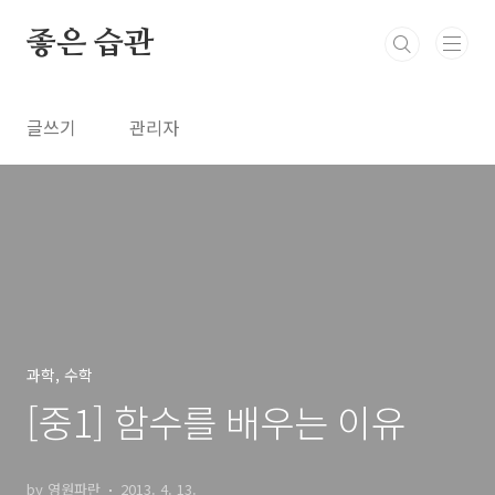
본문 바로가기
좋은 습관
글쓰기
관리자
과학, 수학
[중1] 함수를 배우는 이유
by 영원파란
2013. 4. 13.