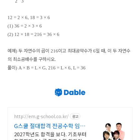
2 3
12 = 2
× 6, 18 = 3 × 6
(1) 36 = 2
× 3 × 6
(2) 12
× 18 = 216 = 36 × 6
예제
두 자연수의 곱이
이고 최대공약수가
일 때
이 두 자연수
)
216
6
,
의 최소공배수를 구하시오
.
풀이
)
A × B = L × G, 216 = L × 6, L = 36
http://em.g-school.co.kr/
광고
G스쿨 절대합격 전공수학 임용
수학의 절대강자!
2027학년도 합격을 보다. 기초부터