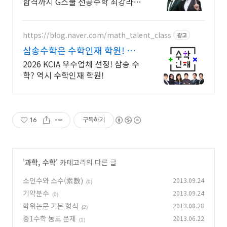
합격까지 G스쿨 전공수학 최강라인
업과 함께!
https://blog.naver.com/math_talent_class
광고
삼송수학은 수학인재 학원! 초
중고 수학 전문 수학인재!
2026 KCIA 우수업체 선정! 삼송 수
학? 역시 수학인재 학원!
16
구독하기
'
과학, 수학
' 카테고리의 다른 글
소인수와 소수(素數)
2013.09.24
(0)
기약분수
2013.09.24
(0)
학위논문 기본 형식
2013.08.28
(2)
중1수학 농도 문제
2013.06.22
(1)