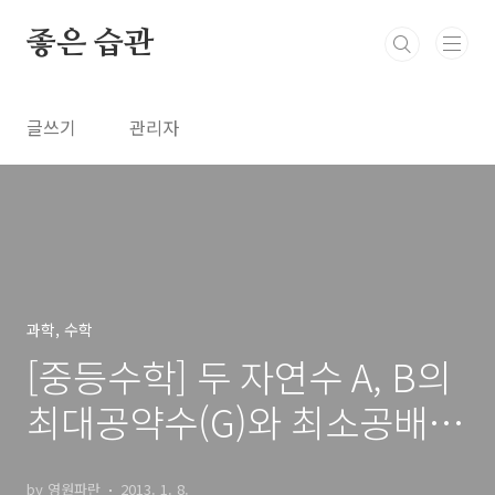
본문 바로가기
좋은 습관
글쓰기
관리자
과학, 수학
[중등수학] 두 자연수 A, B의
최대공약수(G)와 최소공배수
(L)의 관계
by 영원파란
2013. 1. 8.