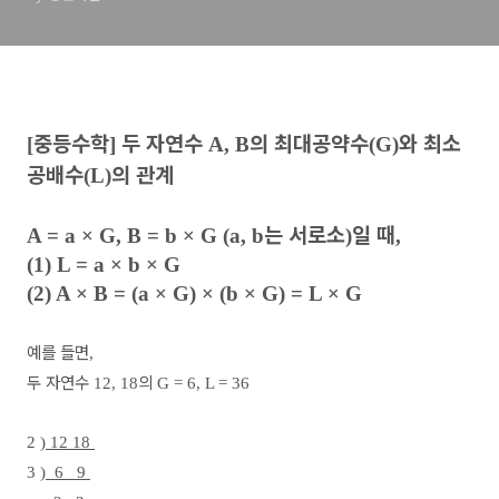
중등수학
두 자연수
의 최대공약수
와 최소
[
]
A, B
(G)
공배수
의 관계
(L)
는 서로소
일 때
A = a × G, B = b × G (a, b
)
,
(1) L = a × b × G
(2) A × B = (a × G) × (b × G) = L × G
예를 들면
,
두 자연수
의
12, 18
G = 6, L = 36
2 )
12 18
3 )
6 9