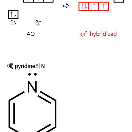
예) pyridine의 N