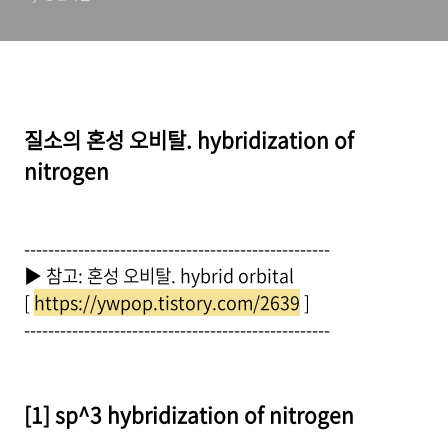
질소의 혼성 오비탈. hybridization of
nitrogen
---------------------------------------------------
▶ 참고: 혼성 오비탈. hybrid orbital
[
https://ywpop.tistory.com/2639
]
---------------------------------------------------
[1] sp^3 hybridization of nitrogen