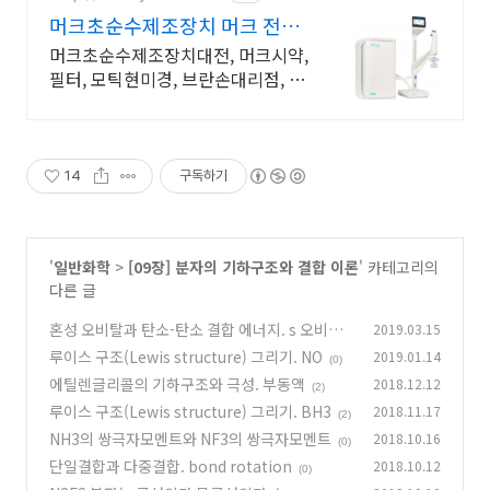
머크초순수제조장치 머크 전제
품 이벤트중
머크초순수제조장치대전, 머크시약,
필터, 모틱현미경, 브란손대리점, 셀
카운터 등 머크초순수제조장치 보상
판매 및 머크전제품 행사중
14
구독하기
'
일반화학
>
[09장] 분자의 기하구조와 결합 이론
' 카테고리의
다른 글
혼성 오비탈과 탄소-탄소 결합 에너지. s 오비탈
2019.03.15
의 비율
루이스 구조(Lewis structure) 그리기. NO
2019.01.14
(0)
(0)
에틸렌글리콜의 기하구조와 극성. 부동액
2018.12.12
(2)
루이스 구조(Lewis structure) 그리기. BH3
2018.11.17
(2)
NH3의 쌍극자모멘트와 NF3의 쌍극자모멘트
2018.10.16
(0)
단일결합과 다중결합. bond rotation
2018.10.12
(0)