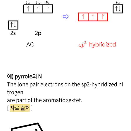
예) pyrrole의 N
The lone pair electrons on the sp2-hybridized ni
trogen
are part of the aromatic sextet.
[
자료 출처
]