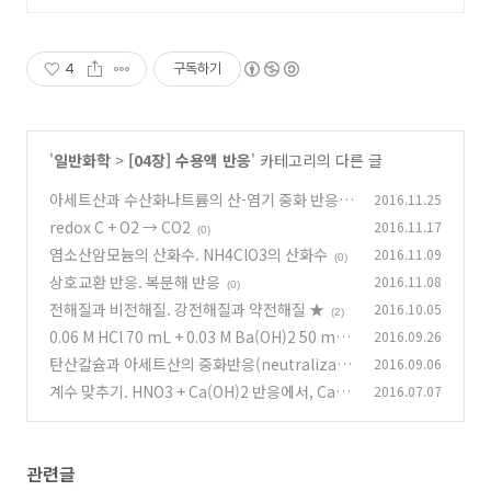
4
구독하기
'
일반화학
>
[04장] 수용액 반응
' 카테고리의 다른 글
아세트산과 수산화나트륨의 산-염기 중화 반응
2016.11.25
★
redox C + O2 → CO2
2016.11.17
(0)
(0)
염소산암모늄의 산화수. NH4ClO3의 산화수
2016.11.09
(0)
상호교환 반응. 복분해 반응
2016.11.08
(0)
전해질과 비전해질. 강전해질과 약전해질 ★
2016.10.05
(2)
0.06 M HCl 70 mL + 0.03 M Ba(OH)2 50 mL
2016.09.26
혼합용액의 pH
탄산칼슘과 아세트산의 중화반응(neutralizati
2016.09.06
(0)
on reaction)
계수 맞추기. HNO3 + Ca(OH)2 반응에서, Ca(N
2016.07.07
(0)
O3)2인 이유
(2)
관련글