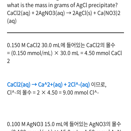
what is the mass in grams of AgCl precipitate?
CaCl2(aq) + 2AgNO3(aq) → 2AgCl(s) + Ca(NO3)2
(aq)
0.150 M CaCl2 30.0 mL에 들어있는 CaCl2의 몰수
= (0.150 mmol/mL) × 30.0 mL = 4.50 mmol CaCl
2
CaCl2(aq) → Ca^2+(aq) + 2Cl^-(aq)
이므로,
Cl^-의 몰수 = 2 × 4.50 = 9.00 mmol Cl^-
0.100 M AgNO3 15.0 mL에 들어있는 AgNO3의 몰수