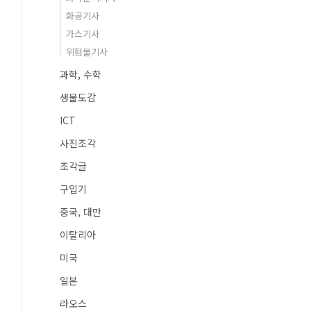
화공기사
가스기사
위험물기사
과학, 수학
생물도감
ICT
사진조각
조각글
구입기
중국, 대만
이탈리아
미국
일본
라오스