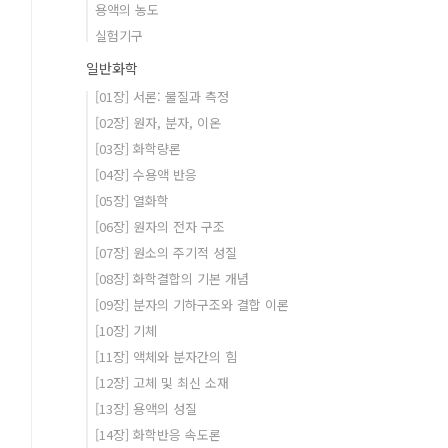
용액의 농도
실험기구
일반화학
[01장] 서론: 물질과 측정
[02장] 원자, 분자, 이온
[03장] 화학량론
[04장] 수용액 반응
[05장] 열화학
[06장] 원자의 전자 구조
[07장] 원소의 주기적 성질
[08장] 화학결합의 기본 개념
[09장] 분자의 기하구조와 결합 이론
[10장] 기체
[11장] 액체와 분자간의 힘
[12장] 고체 및 최신 소재
[13장] 용액의 성질
[14장] 화학반응 속도론