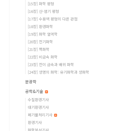
[15장] 화학 평형
[16장] 산-염기 평형
[17장] 수용액 평형의 다른 관점
[18장] 환경화학
[19장] 화학 열역학
[20장] 전기화학
[21장] 핵화학
[22장] 비금속 화학
[23장] 전이 금속과 배위 화학
[24장] 생명의 화학: 유기화학과 생화학
분광학
공학&기술
수질환경기사
대기환경기사
폐기물처리기사
환경기사
화학분석기사