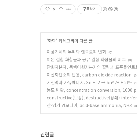
19
구독하기
'
화학
' 카테고리의 다른 글
이상기체의 부피와 엔트로피 변화
(0)
이온 결합 화합물과 공유 결합 화합물의 비교
(0)
단원자분자, 동핵이원자분자의 질량과 표준몰엔트
이산화탄소의 반응, carbon dioxide reaction
(0
기전력과 자유에너지. Sn + I2 → Sn^2+ + 2I^-
(1
농도 변환, concentration conversion, 1000
constructive(보강), destructive(상쇄) interf
산-염기 암모니아, acid-base ammonia, NH3
(0
관련글