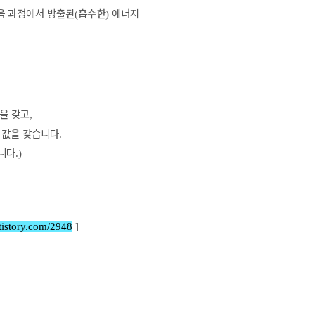
음 과정에서 방출된
흡수한
에너지
(
)
값을 갖고
,
 값을 갖습니다
.
니다
.)
tistory.com/2948
]