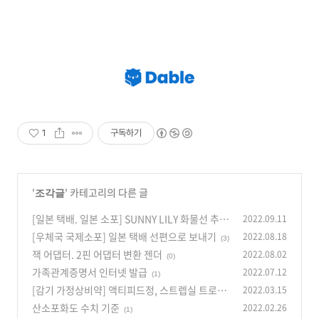
1
구독하기
'
' 카테고리의 다른 글
조각글
[일본 택배. 일본 소포] SUNNY LILY 화물선 추적
2022.09.11
[우체국 국제소포] 일본 택배 선편으로 보내기
2022.08.18
(2)
(3)
잭 어댑터. 2핀 어댑터 변환 젠더
2022.08.02
(0)
가족관계증명서 인터넷 발급
2022.07.12
(1)
[감기 가정상비약] 액티피드정, 스트렙실 트로키
2022.03.15
산소포화도 수치 기준
2022.02.26
(0)
(1)