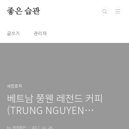
본문 바로가기
좋은 습관
글쓰기
관리자
사진조각
베트남 쭝웬 레전드 커피
(TRUNG NGUYEN
Legend)
by 영원파란
2017. 10. 26.