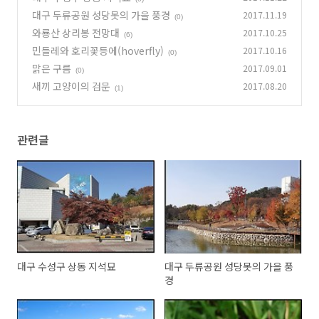
대구 두류공원 성당못의 가을 풍경
2017.11.19
(0)
와룡산 상리봉 전망대
2017.10.25
(6)
민들레와 호리꽃등에(hoverfly)
2017.10.16
(0)
맑은 구름
2017.09.01
(0)
새끼 고양이의 검문
2017.08.20
(1)
관련글
대구 수성구 상동 지석묘
대구 두류공원 성당못의 가을 풍
경