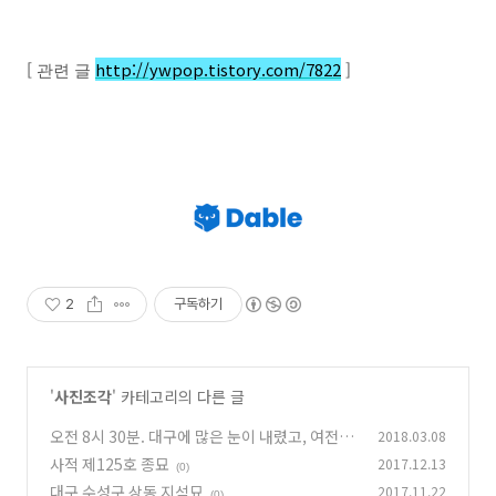
[
http://ywpop.tistory.com/7822
]
관련 글
2
구독하기
'
사진조각
' 카테고리의 다른 글
오전 8시 30분. 대구에 많은 눈이 내렸고, 여전히
2018.03.08
내리고 있습니다
사적 제125호 종묘
2017.12.13
(0)
(0)
대구 수성구 상동 지석묘
2017.11.22
(0)