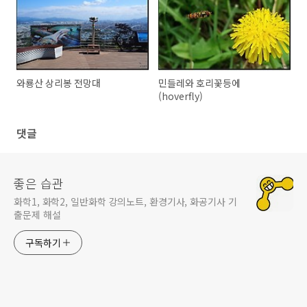
와룡산 상리봉 전망대
민들레와 호리꽃등에
(hoverfly)
댓글
좋은 습관
화학1, 화학2, 일반화학 강의노트, 환경기사, 화공기사 기
출문제 해설
구독하기