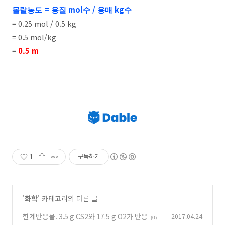
=
mol
/
kg
몰랄농도
용질
수
용매
수
= 0.25 mol / 0.5 kg
= 0.5 mol/kg
=
0.5 m
1
구독하기
'
화학
' 카테고리의 다른 글
한계반응물. 3.5 g CS2와 17.5 g O2가 반응
2017.04.24
(0)