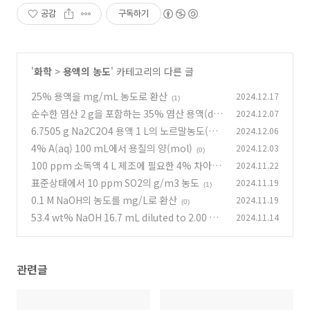
공감
구독하기
'
화학
>
용액의 농도
' 카테고리의 다른 글
25% 용액을 mg/mL 농도로 환산
2024.12.17
(1)
순수한 염산 2 g을 포함하는 35% 염산 용액(d 1.
2024.12.07
2)의 부피(mL)
6.7505 g Na2C2O4 용액 1 L의 노르말농도(N)
2024.12.06
(2)
4% A(aq) 100 mL에서 용질의 양(mol)
2024.12.03
(2)
(0)
100 ppm 소독액 4 L 제조에 필요한 4% 차아염
2024.11.22
소산나트륨 용액의 양
표준상태에서 10 ppm SO2의 g/m3 농도
2024.11.19
(1)
(1)
0.1 M NaOH의 농도를 mg/L로 환산
2024.11.19
(0)
53.4 wt% NaOH 16.7 mL diluted to 2.00 L g
2024.11.14
ives 0.169 M NaOH
(3)
관련글