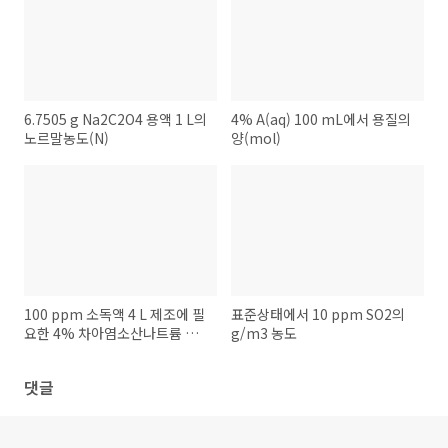
6.7505 g Na2C2O4 용액 1 L의
4% A(aq) 100 mL에서 용질의
노르말농도(N)
양(mol)
100 ppm 소독액 4 L 제조에 필
표준상태에서 10 ppm SO2의
요한 4% 차아염소산나트륨 용
g/m3 농도
액의 양
댓글