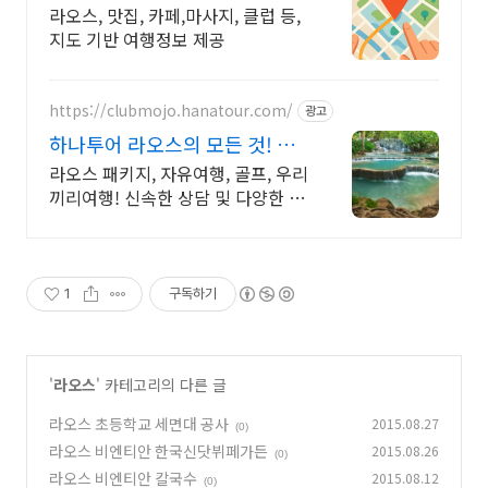
라오스, 맛집, 카페,마사지, 클럽 등,
지도 기반 여행정보 제공
https://clubmojo.hanatour.com/
광고
하나투어 라오스의 모든 것! 하
나투어 공식인증 예약센터
라오스 패키지, 자유여행, 골프, 우리
끼리여행! 신속한 상담 및 다양한 혜
택!
1
구독하기
'
라오스
' 카테고리의 다른 글
라오스 초등학교 세면대 공사
2015.08.27
(0)
라오스 비엔티안 한국신닷뷔페가든
2015.08.26
(0)
라오스 비엔티안 칼국수
2015.08.12
(0)