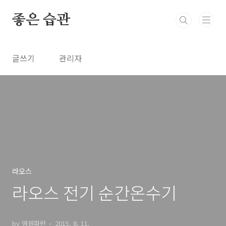
본문 바로가기
좋은 습관
글쓰기
관리자
라오스
라오스 전기 순간온수기
by 영원파란
2015. 8. 11.