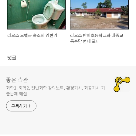
라오스 모텔급 숙소의 양변기
라오스 반버초등학교와 대중교
통수단 현대 포터
댓글
좋은 습관
화학1, 화학2, 일반화학 강의노트, 환경기사, 화공기사 기
출문제 해설
구독하기