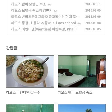
라오스 반버 모텔급 숙소
2015.08.11
(0)
라오스 모텔급 숙소의 양변기
2015.08.09
(0)
라오스 반버초등학교와 대중교통수단 현대 포터
2015.08.09
라오스 풍경. 초등학교/중학교. Laos school
2015.08.08
(0)
(0)
라오스 비엔티엔(Vientien) 파탓루앙, Pha Tha
2015.08.05
t Luang
(0)
관련글
라오스 비엔티안 칼국수
라오스 반버 모텔급 숙소