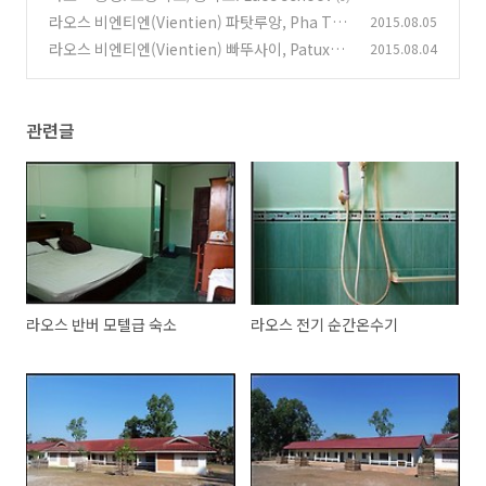
라오스 비엔티엔(Vientien) 파탓루앙, Pha Tha
2015.08.05
t Luang
라오스 비엔티엔(Vientien) 빠뚜사이, Patuxai
2015.08.04
(0)
(0)
관련글
라오스 반버 모텔급 숙소
라오스 전기 순간온수기