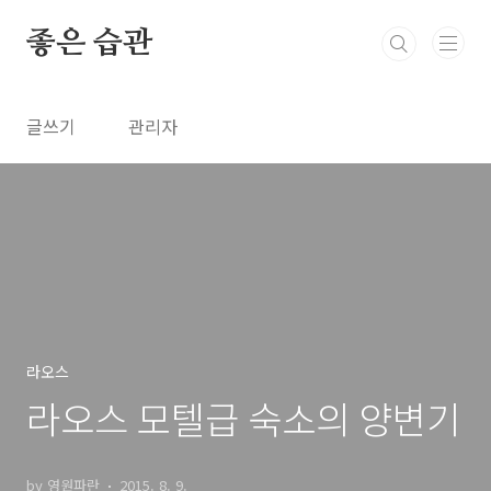
본문 바로가기
좋은 습관
글쓰기
관리자
라오스
라오스 모텔급 숙소의 양변기
by 영원파란
2015. 8. 9.