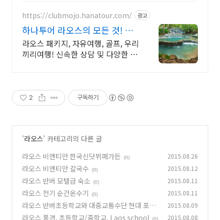
https://clubmojo.hanatour.com/
광고
하나투어 라오스의 모든 것! 하
나투어 공식인증 예약센터
라오스 패키지, 자유여행, 골프, 우리
끼리여행! 신속한 상담 및 다양한 혜
택!
2
구독하기
'
라오스
' 카테고리의 다른 글
라오스 비엔티안 한국신닷뷔페가든
2015.08.26
(0)
라오스 비엔티안 칼국수
2015.08.12
(0)
라오스 반버 모텔급 숙소
2015.08.11
(0)
라오스 전기 순간온수기
2015.08.11
(0)
라오스 반버초등학교와 대중교통수단 현대 포터
2015.08.09
라오스 풍경. 초등학교/중학교. Laos school
2015.08.08
(0)
(0)