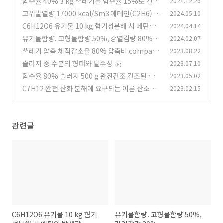
함수율 40% 3 kg 쓰레기를 함수율 15%로 건조
2024.12.26
쓰레기의 무게(kg)
고위발열량 17000 kcal/Sm3 에테인(C2H6) 이
2024.05.10
(3)
론연소온도(℃)
C6H12O6 유기물 10 kg 혐기성분해 시 메탄의
2024.04.14
(3)
발생량
유기물함량. 고형물함량 50%, 강열감량 80%
2024.02.07
(0)
쓰레기 압축 체적감소율 80% 압축비 compacti
2023.08.22
(0)
on ratio
슬러지 중 수분의 형태와 탈수성
2023.07.10
(3)
(8)
함수율 80% 슬러지 500 g 완전건조 건조된 슬
2023.05.02
러지 중량(g)
C7H12 완전 산화 분해에 요구되는 이론 산소량
2023.02.15
(1)
(0)
관련글
C6H12O6 유기물 10 kg 혐기
유기물함량. 고형물함량 50%,