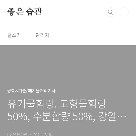
본문 바로가기
좋은 습관
글쓰기
관리자
공학&기술/폐기물처리기사
유기물함량. 고형물함량
50%, 수분함량 50%, 강열감
량 85%
by 영원파란
2024. 2. 6.