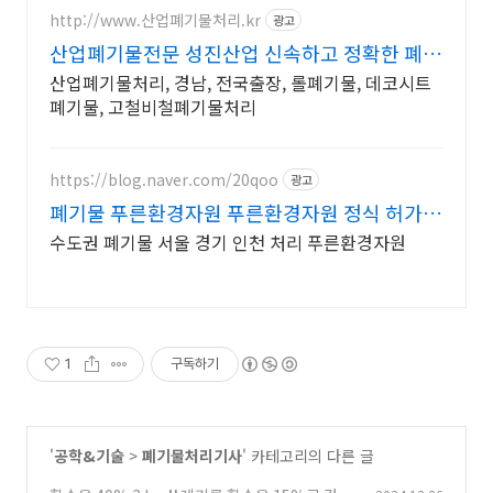
http://www.산업폐기물처리.kr
광고
산업폐기물전문 성진산업 신속하고 정확한 폐기
물처리
산업폐기물처리, 경남, 전국출장, 롤폐기물, 데코시트
폐기물, 고철비철폐기물처리
https://blog.naver.com/20qoo
광고
폐기물 푸른환경자원 푸른환경자원 정식 허가업
체!
수도권 폐기물 서울 경기 인천 처리 푸른환경자원
1
구독하기
'
공학&기술
>
폐기물처리기사
' 카테고리의 다른 글