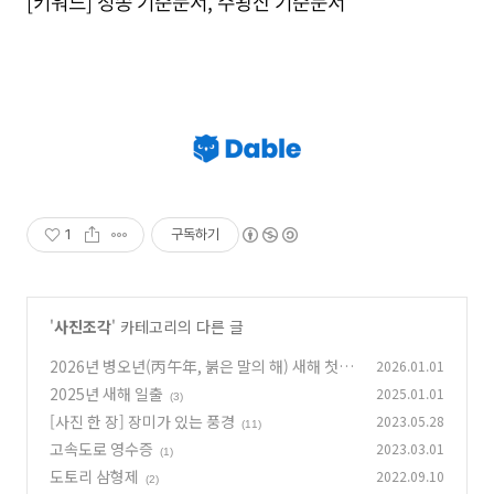
[키워드] 청송 기준문서, 주왕산 기준문서
1
구독하기
'
사진조각
' 카테고리의 다른 글
2026년 병오년(丙午年, 붉은 말의 해) 새해 첫해
2026.01.01
2025년 새해 일출
2025.01.01
(10)
(3)
[사진 한 장] 장미가 있는 풍경
2023.05.28
(11)
고속도로 영수증
2023.03.01
(1)
도토리 삼형제
2022.09.10
(2)