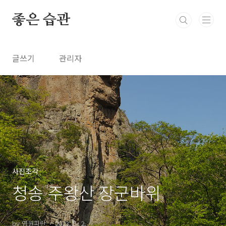
본문 바로가기
좋은 습관
글쓰기
관리자
사진조각
청송 주왕산 장군바위
by 영원파란
2023. 5. 2.