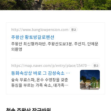
http://www.banglowpension.com
광고
주왕산 황토방갈로펜션
주왕산 최신형카라반. 주왕산도보3분. 주산지. 단체문
의환영
https://map.naver.com/p/entry/place/1547035
광고
879
동화속상상 바로 그 감성숙소 제
주서쪽 오설록근처 완벽독채
숲속 무료스파, 온수 수영장을 갖춘
동심을 부르는 가족 숙소, 대가족환
영, 바베큐 아이들과 어른 모두 좋아
하는 따뜻한 수영장과 스파, 아기용
품 풀 세트 제공, 청결
청송 주왕산 장군바위