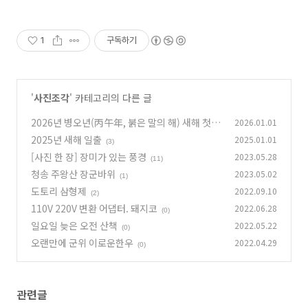
1
구독하기
'
사진조각
' 카테고리의 다른 글
2026년 병오년(丙午年, 붉은 말의 해) 새해 첫해
2026.01.01
2025년 새해 일출
2025.01.01
(10)
(3)
[사진 한 장] 장미가 있는 풍경
2023.05.28
(11)
청송 주왕산 장군바위
2023.05.02
(1)
도토리 삼형제
2022.09.10
(2)
110V 220V 변환 어댑터. 돼지코
2022.06.28
(0)
일요일 늦은 오전 산책
2022.05.22
(0)
오랜만에 군위 이로운한우
2022.04.29
(0)
관련글