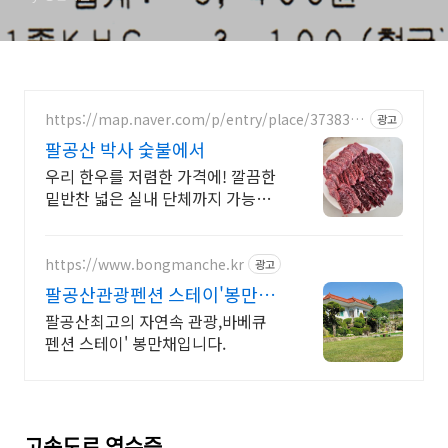
https://map.naver.com/p/entry/place/3738356
광고
0
팔공산 박사 숯불에서
우리 한우를 저렴한 가격에! 깔끔한
밑반찬 넓은 실내 단체까지 가능한
식당!
https://www.bongmanche.kr
광고
팔공산관광펜션 스테이'봉만채
관광체험명상감성바베큐야외정
팔공산최고의 자연속 관광,바베큐
원
펜션 스테이' 봉만채입니다.
고속도로 영수증