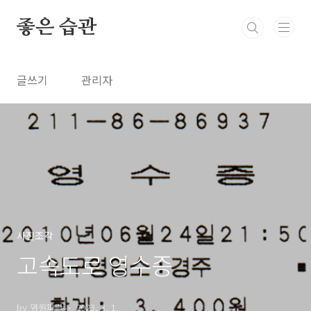
본문 바로가기
좋은 습관
글쓰기
관리자
사진조각
고속도로 영수증
by 영원파란
2023. 3. 1.