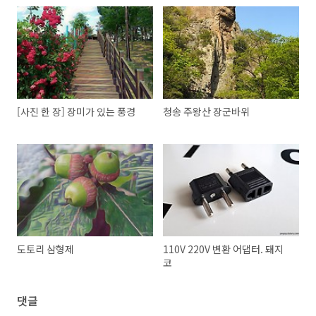
[사진 한 장] 장미가 있는 풍경
청송 주왕산 장군바위
도토리 삼형제
110V 220V 변환 어댑터. 돼지
코
댓글