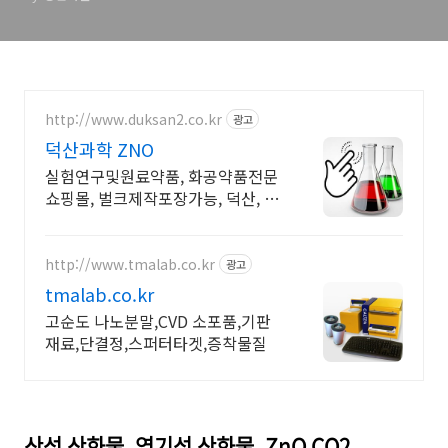
http://www.duksan2.co.kr
광고
덕산과학 ZNO
실험연구및원료약품, 화공약품전문
쇼핑몰, 벌크제작포장가능, 덕산, 대
정, 준세이
http://www.tmalab.co.kr
광고
tmalab.co.kr
고순도 나노분말,CVD 소포품,기판
재료,단결정,스퍼터타겟,증착물질
산성 산화물. 염기성 산화물. ZnO CO2