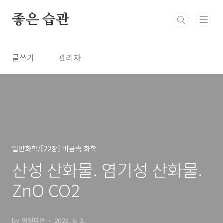
본문 바로가기
좋은 습관
글쓰기
관리자
일반화학/[22장] 비금속 화학
산성 산화물. 염기성 산화물.
ZnO CO2
by 영원파란
2022. 6. 3.