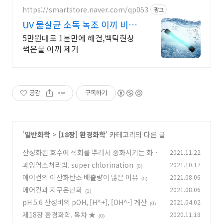
https://smartstore.naver.com/qp053
광고
UV 물살균 소독 녹조 이끼 비싸
고 복잡한거 하지 마세요
5만원대로 1분만에 해결,백탁현상
썩은물 이끼 제거
공감
구독하기
'
일반화학
>
[18장] 환경화학
' 카테고리의 다른 글
산성화된 호수에 석회를 뿌려서 중화시키는 화학
2021.11.22
반응식
과잉염소처리법. super chlorination
2021.10.17
(0)
(0)
에어컨의 이산화탄소 배출량이 많은 이유
2021.08.06
(0)
에어컨과 지구온난화
2021.08.06
(1)
pH 5.6 산성비의 pOH, [H^+], [OH^-] 계산
2021.04.02
(0)
제18장 환경화학. 목차 ★
2020.11.18
(0)