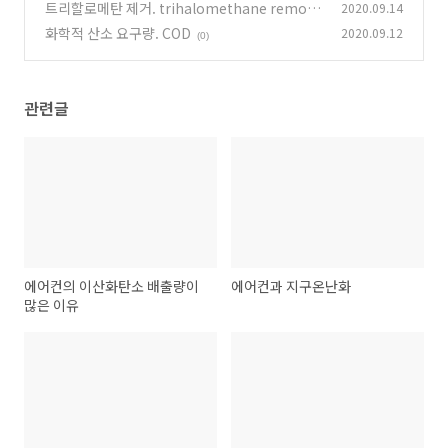
트리할로메탄 제거. trihalomethane remova
2020.09.14
l
화학적 산소 요구량. COD
2020.09.12
(0)
(0)
관련글
에어컨의 이산화탄소 배출량이
에어컨과 지구온난화
많은 이유