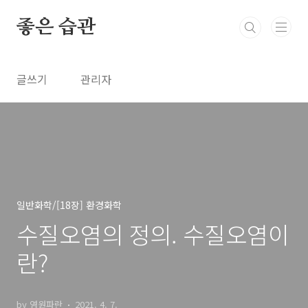
본문 바로가기
좋은 습관
글쓰기
관리자
일반화학/[18장] 환경화학
수질오염의 정의. 수질오염이
란?
by 영원파란
2021. 4. 7.