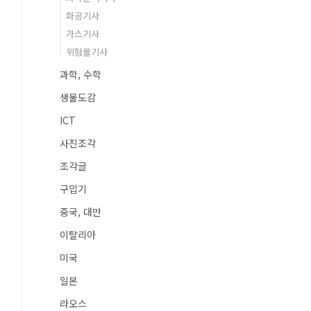
화공기사
가스기사
위험물기사
과학, 수학
생물도감
ICT
사진조각
조각글
구입기
중국, 대만
이탈리아
미국
일본
라오스