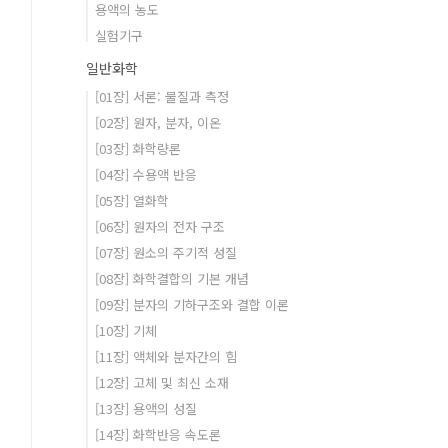
용액의 농도
실험기구
일반화학
[01장] 서론: 물질과 측정
[02장] 원자, 분자, 이온
[03장] 화학량론
[04장] 수용액 반응
[05장] 열화학
[06장] 원자의 전자 구조
[07장] 원소의 주기적 성질
[08장] 화학결합의 기본 개념
[09장] 분자의 기하구조와 결합 이론
[10장] 기체
[11장] 액체와 분자간의 힘
[12장] 고체 및 최신 소재
[13장] 용액의 성질
[14장] 화학반응 속도론