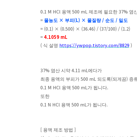
0.1 M HCl
500 mL
37%
용액
제조에 필요한
염산
=
×
(L) ×
/
/
몰농도
부피
몰질량
순도
밀도
= (0.1) × (0.500) × (36.46) / (37/100) / (1.2)
=
4.1059 mL
(
https://ywpop.tistory.com/8829
)
식 설명
37%
4.11 mL
염산 시약
에다가
500 mL
(
)
최종 용액의 부피가
되도록
되게끔
증
0.1 M HCl
500 mL
.
용액
가 됩니다
또한
0.1 N HCl
500 mL
.
용액
가 됩니다
[
]
용액 제조 방법