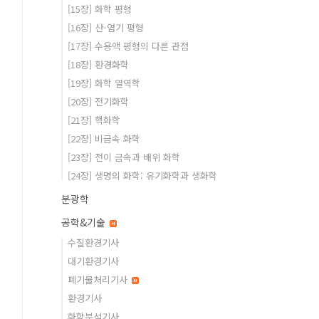
[15장] 화학 평형
[16장] 산-염기 평형
[17장] 수용액 평형의 다른 관점
[18장] 환경화학
[19장] 화학 열역학
[20장] 전기화학
[21장] 핵화학
[22장] 비금속 화학
[23장] 전이 금속과 배위 화학
[24장] 생명의 화학: 유기화학과 생화학
분광학
공학&기술
수질환경기사
대기환경기사
폐기물처리기사
환경기사
화학분석기사