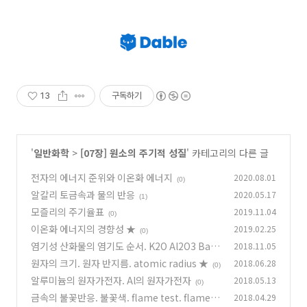
13
구독하기
'
일반화학
>
[07장] 원소의 주기적 성질
' 카테고리의 다른 글
전자의 에너지 준위와 이온화 에너지
2020.08.01
(0)
알칼리 토금속과 물의 반응
2020.05.17
(1)
모즐리의 주기율표
2019.11.04
(0)
이온화 에너지의 경향성 ★
2019.02.25
(0)
염기성 산화물의 염기도 순서. K2O Al2O3 BaO
2018.11.05
원자의 크기. 원자 반지름. atomic radius ★
2018.06.28
(2)
(0)
알루미늄의 원자가전자. Al의 원자가전자
2018.05.13
(0)
금속의 불꽃반응. 불꽃색. flame test. flame c
2018.04.29