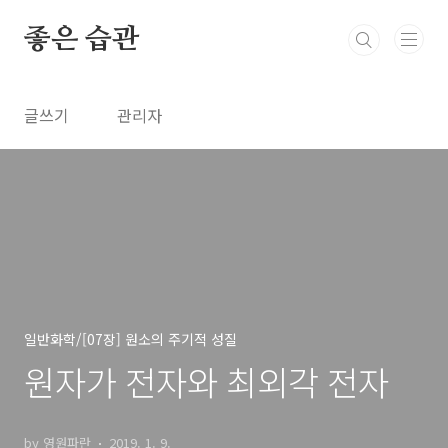
본문 바로가기
좋은 습관
글쓰기
관리자
일반화학/[07장] 원소의 주기적 성질
원자가 전자와 최외각 전자
by 영원파란
2019. 1. 9.