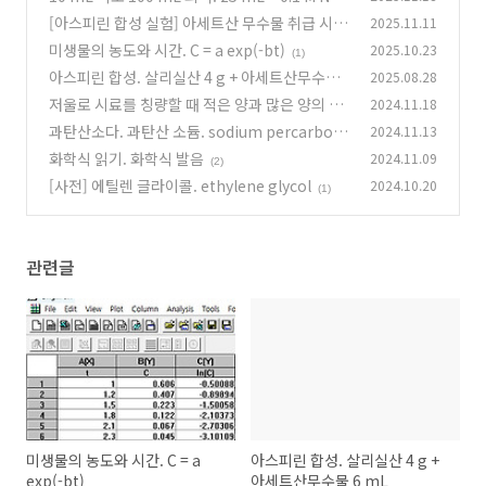
H 20 mL ★
[아스피린 합성 실험] 아세트산 무수물 취급 시 주
2025.11.11
(6)
의할 점
미생물의 농도와 시간. C = a exp(-bt)
2025.10.23
(10)
(1)
아스피린 합성. 살리실산 4 g + 아세트산무수물
2025.08.28
6 mL
저울로 시료를 칭량할 때 적은 양과 많은 양의 오
2024.11.18
(3)
차 정도
과탄산소다. 과탄산 소듐. sodium percarbon
2024.11.13
(2)
ate
화학식 읽기. 화학식 발음
2024.11.09
(1)
(2)
[사전] 에틸렌 글라이콜. ethylene glycol
2024.10.20
(1)
관련글
미생물의 농도와 시간. C = a
아스피린 합성. 살리실산 4 g +
exp(-bt)
아세트산무수물 6 mL