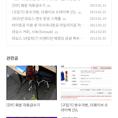
송 설정
[DIY] 화분 자동급수기
2015.01.22
(0)
(5)
[구입기] 방수가방, 더웨이브 드라이백 15L
2015.01.21
(2)
2015년 라오스 연수 항공 스케줄
2015.01.19
(0)
타이항공 이용 후 아시아나항공 마일리지로 적립
2012.05.22
하기
라오스 커피, 시눅(Sinouk)
2012.02.05
(0)
(0)
라오스 14일차(7) 비엔티안 메콩강 공원 짜우아
2012.01.31
누봉 공원
(0)
관련글
[DIY] 화분 자동급수기
[구입기] 방수가방, 더웨이브 드
라이백 15L