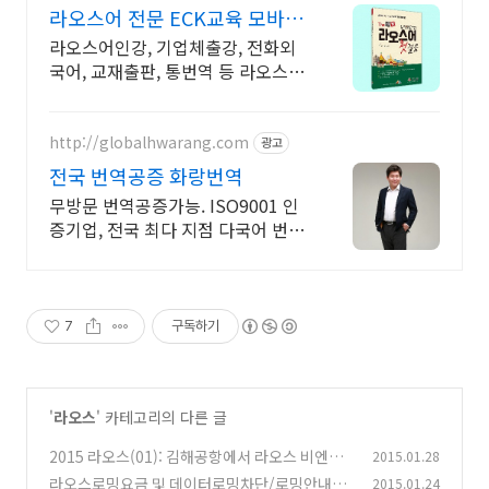
라오스어 전문 ECK교육 모바일
무제한 다운로드
라오스어인강, 기업체출강, 전화외
국어, 교재출판, 통번역 등 라오스어
전문교육기관
http://globalhwarang.com
광고
전국 번역공증 화랑번역
무방문 번역공증가능. ISO9001 인
증기업, 전국 최다 지점 다국어 번역
업체
7
구독하기
'
라오스
' 카테고리의 다른 글
2015 라오스(01): 김해공항에서 라오스 비엔티
2015.01.28
안까지
라오스로밍요금 및 데이터로밍차단/로밍안내방
2015.01.24
(2)