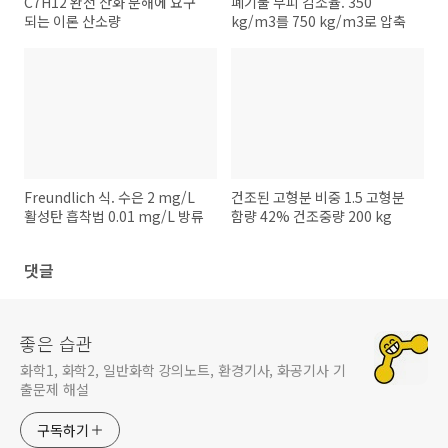
C7H12 완전 산화 분해에 요구
폐기물 부피 감소율. 350
되는 이론 산소량
kg/m3를 750 kg/m3로 압축
Freundlich 식. 수은 2 mg/L
건조된 고형분 비중 1.5 고형분
활성탄 흡착법 0.01 mg/L 방류
함량 42% 건조중량 200 kg
댓글
좋은 습관
화학1, 화학2, 일반화학 강의노트, 환경기사, 화공기사 기
출문제 해설
구독하기