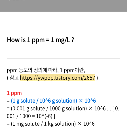
How is 1 ppm = 1 mg/L ?
ppm 농도의 정의에 따라, 1 ppm이란,
( 참고
https://ywpop.tistory.com/2657
)
1 ppm
=
(1 g solute / 10^6 g solution) × 10^6
= (0.001 g solute / 1000 g solution) × 10^6 ... [ 0.
001 / 1000 = 10^(-6) ]
= (1 mg solute / 1 kg solution) × 10^6