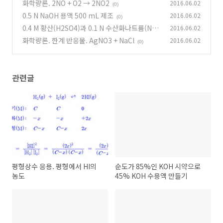
액 만들기
화학량론. 2NO + O2 → 2NO2
2016.06.02
(1)
(0)
0.5 N NaOH 용액 500 mL 제조
2016.06.02
(0)
0.4 M 황산(H2SO4)과 0.1 N 수산화나트륨(NaO
2016.06.02
H)의 중화 반응
화학량론. 한계 반응물. AgNO3 + NaCl
2016.06.02
(0)
(0)
관련글
평형상수 응용. 평형에서 HI의
순도가 85%인 KOH 시약으로
농도
45% KOH 수용액 만들기