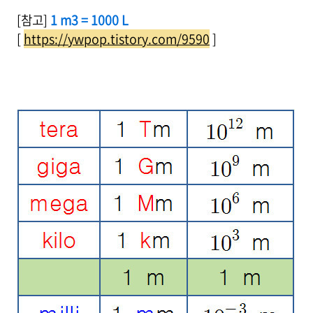
[참고]
1 m3 = 1000 L
[
https://ywpop.tistory.com/9590
]