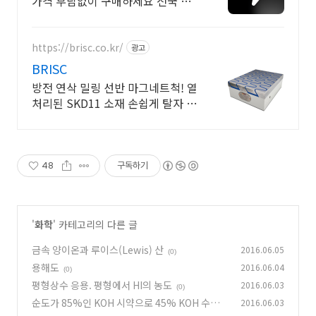
가격 부담없이 구매하세요 전국 각
지에서 올라오는 전국구 최다 상품
매일 10만 개 이상의 신규 상품 업로
드
https://brisc.co.kr/
광고
BRISC
방전 연삭 밀링 선반 마그네트척! 열
처리된 SKD11 소재 손쉽게 탈자 가
능!
48
구독하기
'
화학
' 카테고리의 다른 글
금속 양이온과 루이스(Lewis) 산
2016.06.05
(0)
용해도
2016.06.04
(0)
평형상수 응용. 평형에서 HI의 농도
2016.06.03
(0)
순도가 85%인 KOH 시약으로 45% KOH 수용
2016.06.03